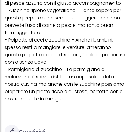
di pesce azzurro con il giusto accompagnamento
visualizzare annunci pubblicitari che potrebbero interessarti
(basati, ad esempio, sui tuoi interessi identificati) su questo sito
-
Zucchine ripiene vegetariane
– Tanto sapore per
web e altri media (di terzi) tramite i dispositivi assegnati a te o
questa preparazione semplice e leggera, che non
alla tua famiglia, nonché per misurare e ottimizzare il successo
delle campagne pubblicitarie.
prevede l'uso di carne o pesce, ma tanto buon
formaggio feta
Puoi trovare maggiori informazioni sul trattamento dei tuoi dati
nella nostra Informativa sulla protezione dei dati collegata nel piè
-
Polpette di ceci e zucchine
– Anche i bambini,
di pagina (Sezione "Cookie, Pixel, Impronte digitali e tecnologie
spesso restii a mangiare le verdure, ameranno
simili"). Puoi revocare il tuo consenso in qualsiasi momento con
queste polpette ricche di sapore, facili da preparare
effetto per il futuro disabilitando i cookie sul nostro sito web nella
sezione "Impostazioni cookie" collegata nel piè di pagina. Per
con o senza uova
ulteriori informazioni sui cookie utilizzati su questo sito Web, in
-
Parmigiana di zucchine
– La parmigiana di
particolare sul loro periodo di conservazione, consultare le
informazioni dettagliate su ciascun cookie disponibili facendo
melanzane è senza dubbio un caposaldo della
clic su "modifica" di seguito".
nostra cucina, ma anche con le zucchine possiamo
Se fai clic su "Modifica" potrai trovare maggiori informazioni sul
preparare un piatto ricco e gustoso, perfetto per le
trattamento dei tuoi dati / sull'uso dei cookie e consentirli per uno o
nostre cenette in famiglia
più degli scopi sopra menzionati. Cliccando su "Accetta tutto",
acconsenti all'uso dei cookie e al trattamento dei tuoi dati
personali per tutte le finalità sopra indicate. Se fai clic su "Rifiuta",
verranno utilizzati solo i cookie tecnicamente necessari per fornirti
questo sito web.
Condividi