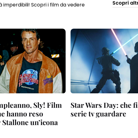
Scopri alt
imperdibili! Scopri i film da vedere
pleanno, Sly! Film
Star Wars Day: che f
che hanno reso
serie tv guardare
 Stallone un’icona