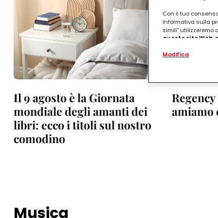
Con il tuo consenso,
Informativa sulla pr
simili" utilizzeremo
questo sito Web, p
personalizzato
. 
Modifica
(rispettivamente dell
terzi, conservare le
arricchiti con dati o
particolare per visu
identificati) su ques
Il 9 agosto è la Giornata
Regency 
misurare e ottimizz
mondiale degli amanti dei
amiamo c
Puoi trovare maggior
libri: ecco i titoli sul nostro
collegata nel piè di 
qualsiasi momento co
comodino
collegata nel piè di 
periodo di conserva
"modifica" di seguito
Se fai clic su "Modif
per uno o più degli 
tuoi dati personali p
necessari per fornirt
Musica