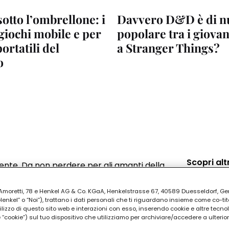
otto l’ombrellone: i
Davvero D&D è di n
giochi mobile e per
popolare tra i giovan
ortatili del
a Stranger Things?
o
Scopri alt
amente. Da non perdere per gli amanti della
ia Amoretti, 78 e Henkel AG & Co. KGaA, Henkelstrasse 67, 40589 Duesseldorf, G
kel” o “Noi”), trattano i dati personali che ti riguardano insieme come co-tito
utilizzo di questo sito web e interazioni con esso, inserendo cookie e altre tecnol
cookie”) sul tuo dispositivo che utilizziamo per archiviare/accedere a ulterio