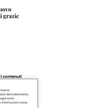
uovo
i grazie
ri contenuti
ermania
lari del trattamento,
ogie simili
ri informazioni come