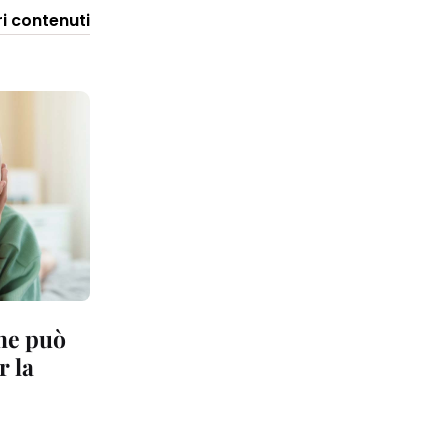
ri contenuti
che può
r la