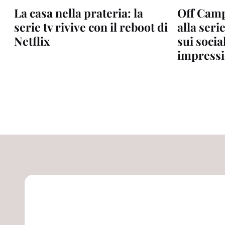
La casa nella prateria: la
Off Campu
serie tv rivive con il reboot di
alla seri
Netflix
sui social
impressi