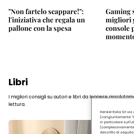
"Non fartelo scappare!":
Gaming s
l'iniziativa che regala un
migliori 
pallone con la spesa
console p
moment
Libri
I migliori consigli su autori e libri da leggere assolut
lettura.
Henkel Italia Srl v
(congiuntamente “Hen
in particolare sull'
(complessivamente “
descritto di seguito.