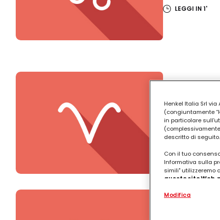
LEGGI IN 1'
Henkel Italia Srl v
ARIETE
(congiuntamente “Hen
in particolare sull'
(complessivamente “
descritto di seguito.
LEGGI IN 1'
Con il tuo consenso,
Informativa sulla pr
simili" utilizzeremo
questo sito Web, p
personalizzato
. 
Modifica
(rispettivamente dell
terzi, conservare le
arricchiti con dati o