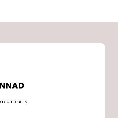
DONNAD
alla community.