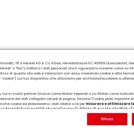
ia Amoretti, 78 e Henkel AG & Co. KGaA, Henkelstrasse 67, 40589 Duesseldorf, G
kel” o “Noi”), trattano i dati personali che ti riguardano insieme come co-tito
utilizzo di questo sito web e interazioni con esso, inserendo cookie e altre tecnol
cookie”) sul tuo dispositivo che utilizziamo per archiviare/accedere a ulterio
 noi e i nostri partner (inclusi come titolari separati o co-titolari come indicat
otezione dei dati collegata nel piè di pagina, Sezione "Cookie, pixel, impronte di
 anche cookie ed elaboreremo i dati relativi a te per
misurare e ottimizzare le
er fornirti funzionalità che migliorano l'utilizzo di questo sito Web e
Analizzeremo il tuo utilizzo di questo sito Web e le tue interazioni commerciali c
'azienda per cui lavori) per) e su tale base tracciare i tuoi acquisti dei nostri 
Rifiuta
 nostre informazioni sulle entità commerciali e creare profili individuali su di 
ttenuti da terze parti e altri siti Web. Utilizziamo questi profili per scopi di mark