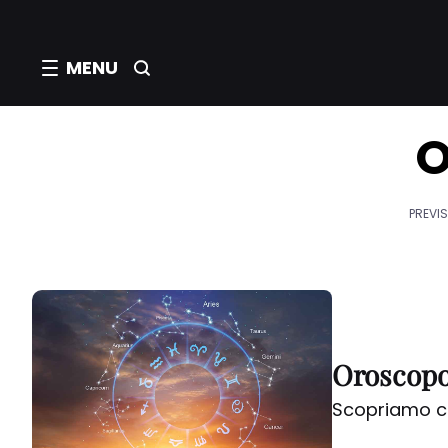
MENU
O
PREVIS
Oroscopo 
Scopriamo co