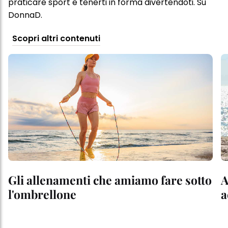
praticare sport e tenerti in forma divertendoti. Su
DonnaD.
Scopri altri contenuti
Gli allenamenti che amiamo fare sotto
A
l'ombrellone
a