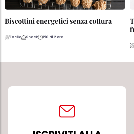
Biscottini energetici senza cottura
T
f
Facile
Snack
Più di 2 ore