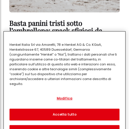
Basta panini tristi sotto
l’ombrellone: snack sfiziosi da
spiaggia
Henkel Italia Srl via Amoretti, 78 e Henkel AG & Co. KGaA,
Henkelstrasse 67, 40589 Duesseldorf, Germania
(congiuntamente “Henkel” o “Noi”), trattano i dati personali che ti
riguardano insieme come co-titolari del trattamento, in
particolare sull'utilizzo di questo sito web e interazioni con esso,
inserendo cookie e altre tecnologie simili (complessivamente
“cookie”) sul tuo dispositivo che utilizziamo per
archiviare/accedere a ulteriori informazioni come descritto di
seguito.
Con il tuo consenso, noi e i nostri partner (inclusi come titolari
Modifica
separati o co-titolari come indicato nella nostra Informativa sulla
protezione dei dati collegata nel piè di pagina, Sezione "Cookie,
pixel, impronte digitali e tecnologie simili" utilizzeremo anche
cookie ed elaboreremo i dati relativi a te per
misurare e
Accetta tutto
ottimizzare le prestazioni di questo sito Web, per fornirti
funzionalità che migliorano l'utilizzo di questo sito Web
e/o per marketing personalizzato
. Analizzeremo il tuo utilizzo