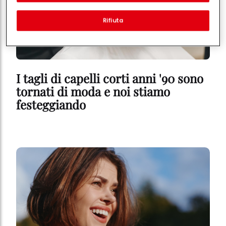
funzionalità che migliorano l'utilizzo di questo sito Web
e/o per marketing personalizzato
. Analizzeremo il tuo utilizzo
Rifiuta
di questo sito Web e le tue interazioni commerciali con noi
(rispettivamente dell'azienda per cui lavori) per) e su tale base
tracciare i tuoi acquisti dei nostri prodotti su siti Web di terzi,
conservare le nostre informazioni sulle entità commerciali e
creare profili individuali su di te che potrebbero essere arricchiti
con dati ottenuti da terze parti e altri siti Web. Utilizziamo questi
I tagli di capelli corti anni '90 sono
profili per scopi di marketing personalizzato, in particolare per
visualizzare annunci pubblicitari che potrebbero interessarti
tornati di moda e noi stiamo
(basati, ad esempio, sui tuoi interessi identificati) su questo sito
festeggiando
web e altri media (di terzi) tramite i dispositivi assegnati a te o
alla tua famiglia, nonché per misurare e ottimizzare il successo
delle campagne pubblicitarie.
Puoi trovare maggiori informazioni sul trattamento dei tuoi dati
nella nostra Informativa sulla protezione dei dati collegata nel piè
di pagina (Sezione "Cookie, Pixel, Impronte digitali e tecnologie
simili"). Puoi revocare il tuo consenso in qualsiasi momento con
effetto per il futuro disabilitando i cookie sul nostro sito web nella
sezione "Impostazioni cookie" collegata nel piè di pagina. Per
ulteriori informazioni sui cookie utilizzati su questo sito Web, in
particolare sul loro periodo di conservazione, consultare le
informazioni dettagliate su ciascun cookie disponibili facendo
clic su "modifica" di seguito".