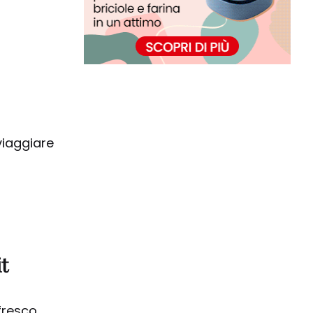
 viaggiare
t
fresco,