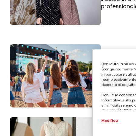
professionale
Cool ma c
Henkel Italia Srl v
morire di
(congiuntamente “Hen
in particolare sull'
(complessivamente “
Come vestirsi 
descritto di seguito.
stilosi con ab
Con il tuo consenso,
Informativa sulla pr
simili" utilizzeremo
questo sito Web, p
personalizzato
. 
Modifica
(rispettivamente dell
terzi, conservare le
Perché i 
arricchiti con dati o