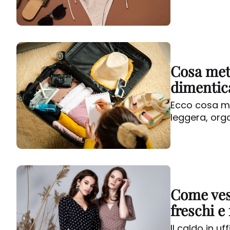
Cosa mett
dimentic
Ecco cosa met
leggera, org
Come vest
freschi e
Il caldo in uf