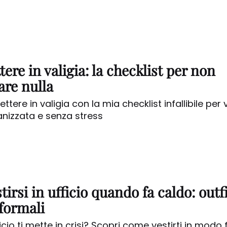
ere in valigia: la checklist per non
are nulla
tere in valigia con la mia checklist infallibile per
anizzata e senza stress
irsi in ufficio quando fa caldo: outfi
 formali
ficio ti mette in crisi? Scopri come vestirti in modo 