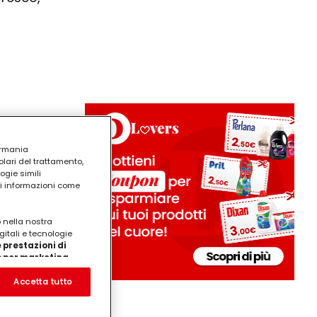
 fanno
ermania
lari del trattamento,
ogie simili
ri informazioni come
pratici e
o nella nostra
gitali e tecnologie
 prestazioni di
/o per marketing
on noi
prodotti su siti Web di
Accetta tutto
te che potrebbero essere
ostra
eting personalizzato, in