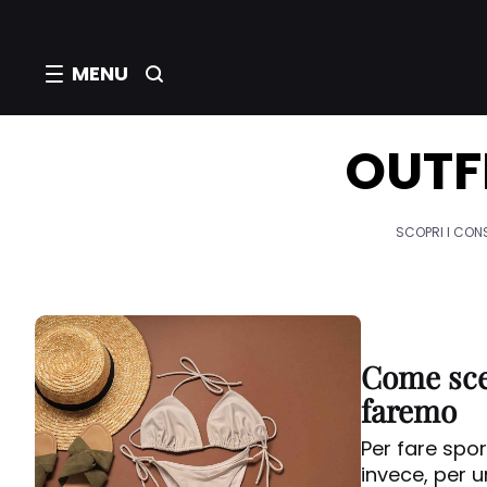
MENU
OUTF
SCOPRI I CONS
Come sceg
faremo
Per fare spo
invece, per u