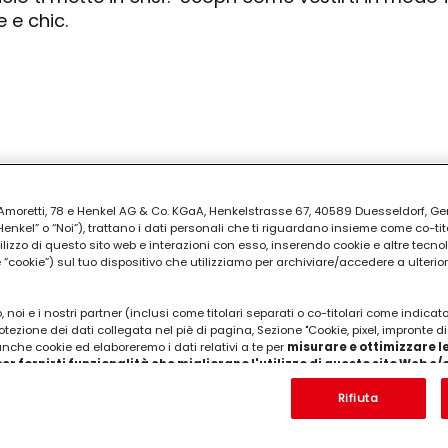
 e chic.
omodo: outfit da festival che non ti
ia Amoretti, 78 e Henkel AG & Co. KGaA, Henkelstrasse 67, 40589 Duesseldorf, G
 caldo
kel” o “Noi”), trattano i dati personali che ti riguardano insieme come co-tito
utilizzo di questo sito web e interazioni con esso, inserendo cookie e altre tecnol
cookie”) sul tuo dispositivo che utilizziamo per archiviare/accedere a ulterio
ai festival estivi: consigli per creare look freschi, 
iti leggeri, scarpe adatte e dettagli originali.
 noi e i nostri partner (inclusi come titolari separati o co-titolari come indicat
otezione dei dati collegata nel piè di pagina, Sezione "Cookie, pixel, impronte di
 anche cookie ed elaboreremo i dati relativi a te per
misurare e ottimizzare le
er fornirti funzionalità che migliorano l'utilizzo di questo sito Web e
Analizzeremo il tuo utilizzo di questo sito Web e le tue interazioni commerciali c
'azienda per cui lavori) per) e su tale base tracciare i tuoi acquisti dei nostri 
Rifiuta
 nostre informazioni sulle entità commerciali e creare profili individuali su di 
pantaloni a portafoglio saranno la n
ttenuti da terze parti e altri siti Web. Utilizziamo questi profili per scopi di mark