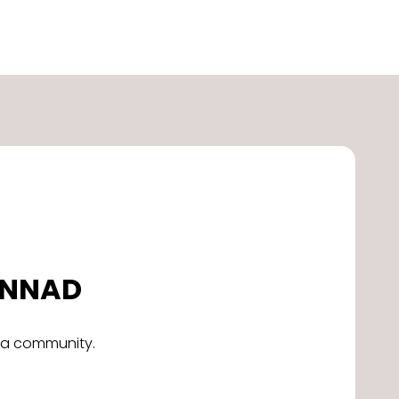
DONNAD
alla community.