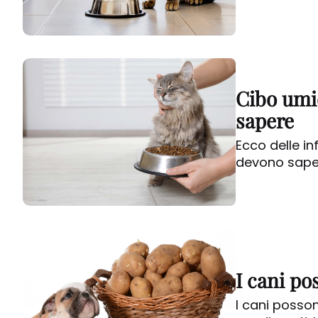
Cibo umid
sapere
Ecco delle in
devono sape
I cani po
I cani posso