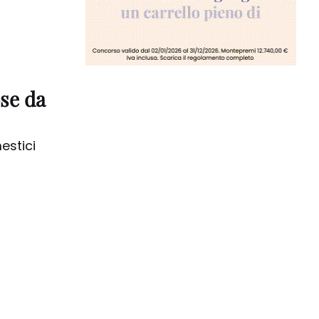
ose da
mestici