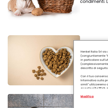
condimenti. 
Qual è l'
Henkel Italia Srl v
(congiuntamente “Hen
domestici
in particolare sull'
(complessivamente “
Tanti consigli
descritto di seguito.
Con il tuo consenso,
Informativa sulla pr
simili" utilizzeremo
questo sito Web, p
personalizzato
. 
Modifica
(rispettivamente dell
Posso dar
terzi, conservare le
arricchiti con dati o