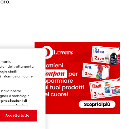
oro.
ermania
lari del trattamento,
ogie simili
ri informazioni come
o nella nostra
gitali e tecnologie
 prestazioni di
/o per marketing
on noi
prodotti su siti Web di
Accetta tutto
te che potrebbero essere
eting personalizzato, in