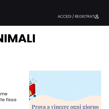
ACCEDI / REGISTRATI
NIMALI
come
te fissa