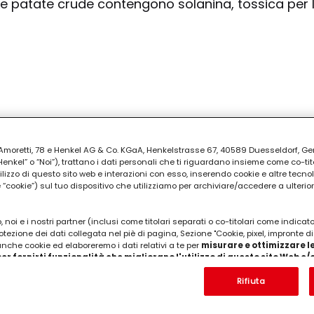
Le patate crude contengono solanina, tossica per l
alimentazione ideale per gli animali
ia Amoretti, 78 e Henkel AG & Co. KGaA, Henkelstrasse 67, 40589 Duesseldorf, G
kel” o “Noi”), trattano i dati personali che ti riguardano insieme come co-tito
 nei mesi freddi
utilizzo di questo sito web e interazioni con esso, inserendo cookie e altre tecnol
cookie”) sul tuo dispositivo che utilizziamo per archiviare/accedere a ulterio
 utili da parte degli esperti di veterinaria
 noi e i nostri partner (inclusi come titolari separati o co-titolari come indicat
otezione dei dati collegata nel piè di pagina, Sezione "Cookie, pixel, impronte di
 anche cookie ed elaboreremo i dati relativi a te per
misurare e ottimizzare le
er fornirti funzionalità che migliorano l'utilizzo di questo sito Web e
Analizzeremo il tuo utilizzo di questo sito Web e le tue interazioni commerciali c
'azienda per cui lavori) per) e su tale base tracciare i tuoi acquisti dei nostri 
Rifiuta
e il ghiaccio al cane
 nostre informazioni sulle entità commerciali e creare profili individuali su di 
ttenuti da terze parti e altri siti Web. Utilizziamo questi profili per scopi di mark