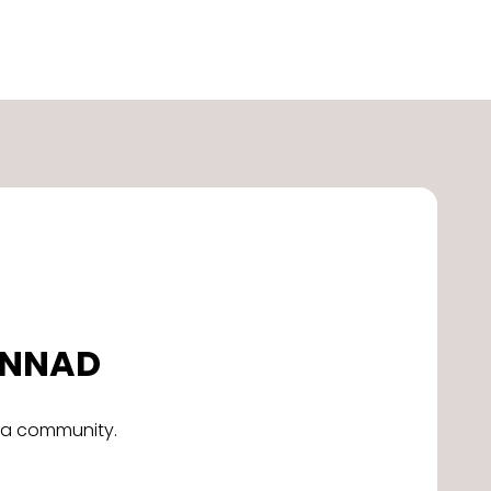
DONNAD
alla community.