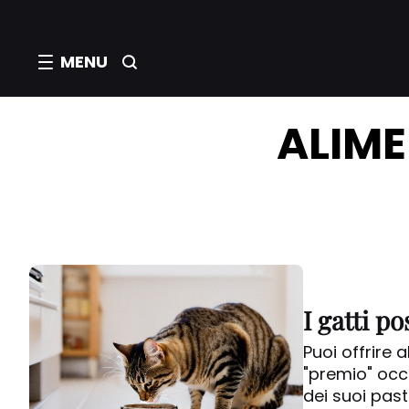
MENU
ALIME
I gatti p
Puoi offrire 
"premio" occ
dei suoi pasti