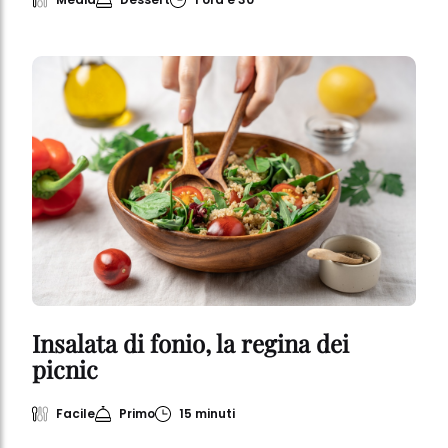
particolare sul loro periodo di conservazione, consultare le
informazioni dettagliate su ciascun cookie disponibili facendo
clic su "modifica" di seguito".
Se fai clic su "Modifica" potrai trovare maggiori informazioni sul
trattamento dei tuoi dati / sull'uso dei cookie e consentirli per uno o
più degli scopi sopra menzionati. Cliccando su "Accetta tutto",
acconsenti all'uso dei cookie e al trattamento dei tuoi dati
personali per tutte le finalità sopra indicate. Se fai clic su "Rifiuta",
verranno utilizzati solo i cookie tecnicamente necessari per fornirti
questo sito web.
Insalata di fonio, la regina dei
picnic
Facile
Primo
15 minuti