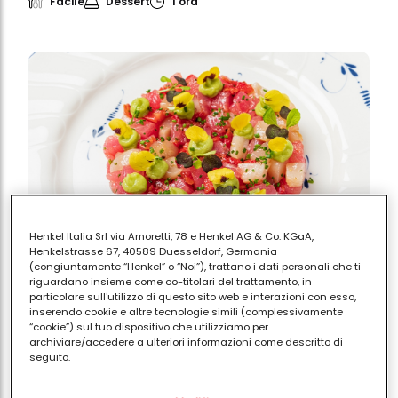
Facile
Dessert
1 ora
Henkel Italia Srl via Amoretti, 78 e Henkel AG & Co. KGaA,
Henkelstrasse 67, 40589 Duesseldorf, Germania
(congiuntamente “Henkel” o “Noi”), trattano i dati personali che ti
riguardano insieme come co-titolari del trattamento, in
particolare sull'utilizzo di questo sito web e interazioni con esso,
Ricetta della tartare di tonno in
inserendo cookie e altre tecnologie simili (complessivamente
agrodolce
“cookie”) sul tuo dispositivo che utilizziamo per
archiviare/accedere a ulteriori informazioni come descritto di
seguito.
Facile
Secondo
30 minuti
Con il tuo consenso, noi e i nostri partner (inclusi come titolari