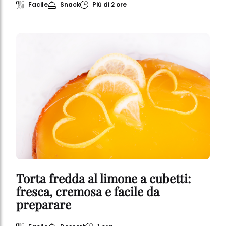
VUOI INDICARE DEGLI INGREDIENTI?
Facile
Snack
Più di 2 ore
CERCA
Torta fredda al limone a cubetti:
fresca, cremosa e facile da
preparare