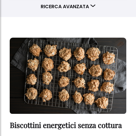
RICERCA AVANZATA
DIFFICOLTA'
Nessuna selezione
PORTATA
Nessuna selezione
TEMPO DI PREPARAZIONE
Nessuna selezione
Cancella selezione
Biscottini energetici senza cottura