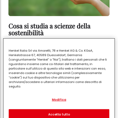
Cosa si studia a scienze della
sostenibilità
LEGGI IN 2'
Henkel Italia Srl via Amoretti, 78 e Henkel AG & Co. KGaA,
Henkelstrasse 67, 40589 Duesseldorf, Germania
(congiuntamente “Henkel” o “Noi”), trattano i dati personali che ti
riguardano insieme come co-titolari del trattamento, in
particolare sull'utilizzo di questo sito web e interazioni con esso,
inserendo cookie e altre tecnologie simili (complessivamente
“cookie”) sul tuo dispositivo che utilizziamo per
archiviare/accedere a ulteriori informazioni come descritto di
seguito.
Con il tuo consenso, noi e i nostri partner (inclusi come titolari
Modifica
separati o co-titolari come indicato nella nostra Informativa sulla
protezione dei dati collegata nel piè di pagina, Sezione "Cookie,
pixel, impronte digitali e tecnologie simili" utilizzeremo anche
cookie ed elaboreremo i dati relativi a te per
misurare e
Accetta tutto
ottimizzare le prestazioni di questo sito Web, per fornirti