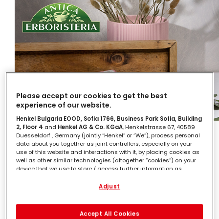
Please accept our cookies to get the best
experience of our website.
Henkel Bulgaria EOOD, Sofia 1766, Business Park Sofia, Building
2, Floor 4
and
Henkel AG & Co. KGaA
, Henkelstrasse 67, 40589
Duesseldorf , Germany (jointly “Henkel” or “We”), process personal
data about you together as joint controllers, especially on your
use of this website and interactions with it, by placing cookies as
Antica Erboristeria: semplice, come
well as other similar technologies (altogether “cookies”) on your
un bel gesto.
device that we use to store / access further information as
described below.
Adjust
With your consent, we and our partners (including as separate or
Grazie a più di 35 anni di esperienza, oggi Antica
joint controllers as designated in our Data Protection Statement
Erboristeria combina con successo una
linked in the footer, Section “Cookies, Pixel, Fingerprints and similar
Accept All Cookies
technologies”) will also use cookies and process data relating to