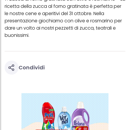
personali per tutte le finalità sopra indicate. Se fai clic su "Rifiuta",
ricetta della zucca al forno gratinata è perfetta per
verranno utilizzati solo i cookie tecnicamente necessari per fornirti
le nostre cene e aperitivi del 31 ottobre. Nella
questo sito web.
presentazione giochiamo con olive e rosmarino per
dare un volto ai nostri pezzetti di zucca, teatrali e
buonissimi.
Condividi