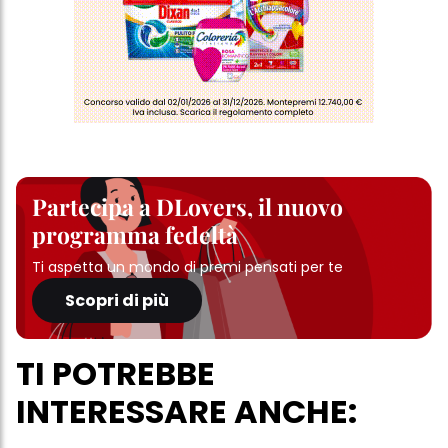
Partecipa a DLovers, il nuovo
programma fedeltà
Ti aspetta un mondo di premi pensati per te
Scopri di più
TI POTREBBE
INTERESSARE ANCHE: