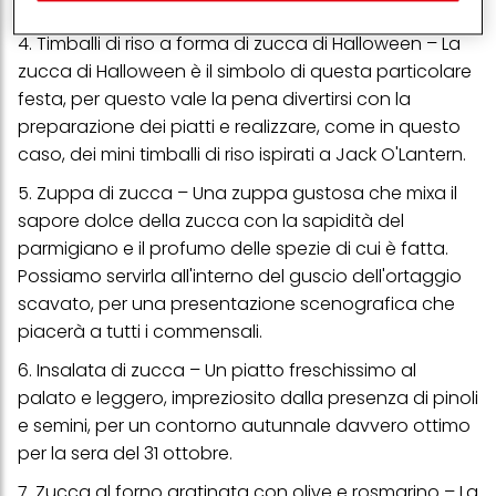
più di mare che di terra.
(rispettivamente dell'azienda per cui lavori) per) e su tale base
tracciare i tuoi acquisti dei nostri prodotti su siti Web di terzi,
4.
Timballi di riso a forma di zucca di Halloween
– La
conservare le nostre informazioni sulle entità commerciali e
creare profili individuali su di te che potrebbero essere arricchiti
zucca di Halloween è il simbolo di questa particolare
con dati ottenuti da terze parti e altri siti Web. Utilizziamo questi
festa, per questo vale la pena divertirsi con la
profili per scopi di marketing personalizzato, in particolare per
visualizzare annunci pubblicitari che potrebbero interessarti
preparazione dei piatti e realizzare, come in questo
(basati, ad esempio, sui tuoi interessi identificati) su questo sito
caso, dei mini timballi di riso ispirati a Jack O'Lantern.
web e altri media (di terzi) tramite i dispositivi assegnati a te o
alla tua famiglia, nonché per misurare e ottimizzare il successo
5.
Zuppa di zucca
– Una zuppa gustosa che mixa il
delle campagne pubblicitarie.
sapore dolce della zucca con la sapidità del
Puoi trovare maggiori informazioni sul trattamento dei tuoi dati
parmigiano e il profumo delle spezie di cui è fatta.
nella nostra Informativa sulla protezione dei dati collegata nel piè
di pagina (Sezione "Cookie, Pixel, Impronte digitali e tecnologie
Possiamo servirla all'interno del guscio dell'ortaggio
simili"). Puoi revocare il tuo consenso in qualsiasi momento con
scavato, per una presentazione scenografica che
effetto per il futuro disabilitando i cookie sul nostro sito web nella
sezione "Impostazioni cookie" collegata nel piè di pagina. Per
piacerà a tutti i commensali.
ulteriori informazioni sui cookie utilizzati su questo sito Web, in
particolare sul loro periodo di conservazione, consultare le
6.
Insalata di zucca
– Un piatto freschissimo al
informazioni dettagliate su ciascun cookie disponibili facendo
palato e leggero, impreziosito dalla presenza di pinoli
clic su "modifica" di seguito".
e semini, per un contorno autunnale davvero ottimo
Se fai clic su "Modifica" potrai trovare maggiori informazioni sul
per la sera del 31 ottobre.
trattamento dei tuoi dati / sull'uso dei cookie e consentirli per uno o
più degli scopi sopra menzionati. Cliccando su "Accetta tutto",
7.
Zucca al forno gratinata con olive e rosmarino
– La
acconsenti all'uso dei cookie e al trattamento dei tuoi dati