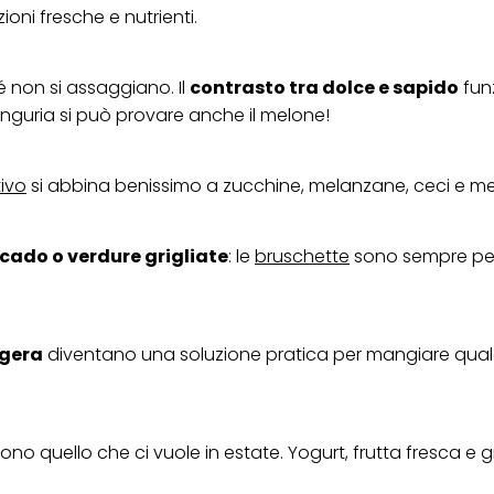
ica" potrai trovare maggiori informazioni sul trattamento dei tuoi dati / sull'uso d
oni fresche e nutrienti.
scopi sopra menzionati. Cliccando su "Accetta tutto", acconsenti all'uso dei coo
er tutte le finalità sopra indicate. Se fai clic su "Rifiuta", verranno utilizzati solo
i questo sito web.
é non si assaggiano. Il
contrasto tra dolce e sapido
fun
anguria si può provare anche il melone!
ivo
si abbina benissimo a zucchine, melanzane, ceci e me
cado o verdure grigliate
: le
bruschette
sono sempre per
ggera
diventano una soluzione pratica per mangiare qual
ono quello che ci vuole in estate. Yogurt, frutta fresca e 