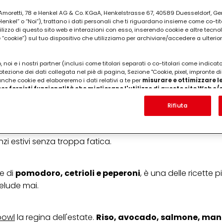
ia Amoretti, 78 e Henkel AG & Co. KGaA, Henkelstrasse 67, 40589 Duesseldorf, G
kel” o “Noi”), trattano i dati personali che ti riguardano insieme come co-tito
utilizzo di questo sito web e interazioni con esso, inserendo cookie e altre tecnol
cookie”) sul tuo dispositivo che utilizziamo per archiviare/accedere a ulterio
 noi e i nostri partner (inclusi come titolari separati o co-titolari come indicat
otezione dei dati collegata nel piè di pagina, Sezione "Cookie, pixel, impronte di
 anche cookie ed elaboreremo i dati relativi a te per
misurare e ottimizzare le
ai. Riso freddo, pomodorini, olive, mais, mozzarella e ve
er fornirti funzionalità che migliorano l'utilizzo di questo sito Web e
anche da portare fuori casa.
Analizzeremo il tuo utilizzo di questo sito Web e le tue interazioni commerciali c
'azienda per cui lavori) per) e su tale base tracciare i tuoi acquisti dei nostri 
Rifiuta
 nostre informazioni sulle entità commerciali e creare profili individuali su di 
ttenuti da terze parti e altri siti Web. Utilizziamo questi profili per scopi di mark
dorini, basilico, feta, olive nere e un filo d’olio extraver
alizzare annunci pubblicitari che potrebbero interessarti (basati, ad esempio, s
to sito web e altri media (di terzi) tramite i dispositivi assegnati a te o alla t
zi estivi senza troppa fatica.
are il successo delle campagne pubblicitarie.
i informazioni sul trattamento dei tuoi dati nella nostra Informativa sulla prot
e di
pomodoro, cetrioli e peperoni
, è una delle ricette 
pagina (Sezione "Cookie, Pixel, Impronte digitali e tecnologie simili"). Puoi revo
n effetto per il futuro disabilitando i cookie sul nostro sito web nella sezion
delude mai.
pagina. Per ulteriori informazioni sui cookie utilizzati su questo sito Web, in par
zione, consultare le informazioni dettagliate su ciascun cookie disponibili fa
".
bowl
la regina dell'estate.
Riso, avocado, salmone, man