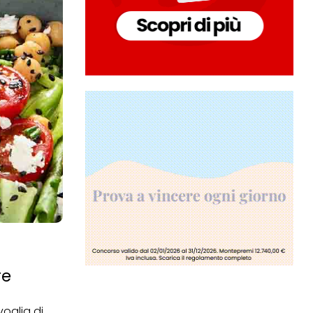
re
oglia di