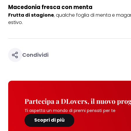
Macedonia fresca con menta
Frutta di stagione
, qualche foglia di menta e magar
estivo.
Condividi
Partecipa a DLovers, il nuovo pr
Ti aspetta un mondo di premi pensati per te
Scopri di più