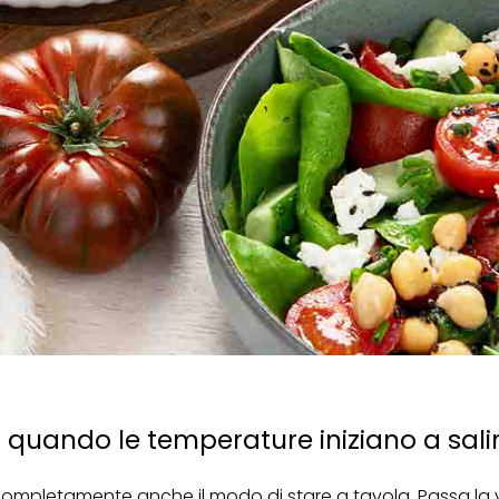
i quando le temperature iniziano a sali
mpletamente anche il modo di stare a tavola. Passa la v