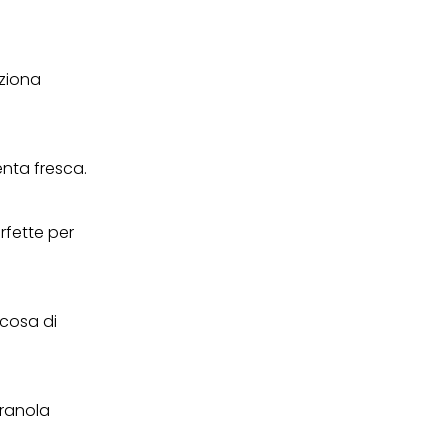
ei cookie e consentirli
kie e al trattamento dei
 i cookie tecnicamente
ziona
nta fresca.
fette per
cosa di
granola