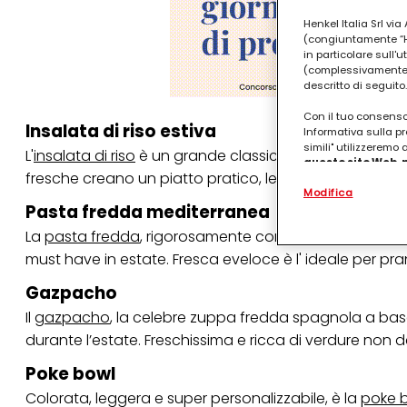
Henkel Italia Srl v
(congiuntamente “Hen
in particolare sull'
(complessivamente “
descritto di seguito.
Con il tuo consenso,
Insalata di riso estiva
Informativa sulla pr
simili" utilizzeremo
L'
insalata di riso
è un grande classico che non stanca m
questo sito Web, p
fresche creano un piatto pratico, leggero e perfetto 
personalizzato
. 
Modifica
(rispettivamente dell
Pasta fredda mediterranea
terzi, conservare le
arricchiti con dati o
La
pasta fredda
, rigorosamente corta, condita con pomo
particolare per visu
identificati) su ques
must have in estate. Fresca eveloce è l' ideale per pran
misurare e ottimizz
Gazpacho
Puoi trovare maggior
Il
gazpacho
, la celebre zuppa fredda spagnola a bas
collegata nel piè di 
qualsiasi momento co
durante l’estate. Freschissima e ricca di verdure non 
collegata nel piè di 
periodo di conserva
Poke bowl
"modifica" di seguito
Colorata, leggera e super personalizzabile, è la
poke 