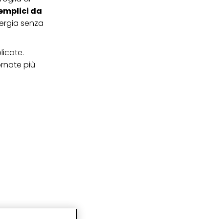
semplici da
nergia senza
licate.
ornate più