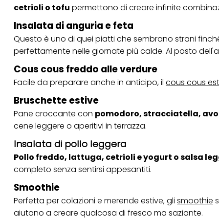
Se fai clic su "Modif
cetrioli o tofu
permettono di creare infinite combinazi
per uno o più degli 
tuoi dati personali p
Insalata di anguria e feta
necessari per fornirt
Questo è uno di quei piatti che sembrano strani finch
perfettamente nelle giornate più calde. Al posto dell'
Cous cous freddo alle verdure
Facile da preparare anche in anticipo, il
cous cous est
Bruschette estive
Pane croccante con
pomodoro, stracciatella, avo
cene leggere o aperitivi in terrazza.
Insalata di pollo leggera
Pollo freddo, lattuga, cetrioli e yogurt o salsa le
completo senza sentirsi appesantiti.
Smoothie
Perfetta per colazioni e merende estive, gli
smoothie
s
aiutano a creare qualcosa di fresco ma saziante.