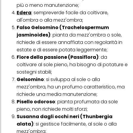
con dati ottenuti da terze parti e altri siti Web. Utilizziamo questi
più o meno manutenzione;
profili per scopi di marketing personalizzato, in particolare per
Edera
: sempreverde facile da coltivare,
visualizzare annunci pubblicitari che potrebbero interessarti
(basati, ad esempio, sui tuoi interessi identificati) su questo sito
all'ombra o alla mezz'ombra;
web e altri media (di terzi) tramite i dispositivi assegnati a te o
Falso Gelsomino (Trachelospermum
alla tua famiglia, nonché per misurare e ottimizzare il successo
jasminoides)
: pianta da mezz'ombra o sole,
delle campagne pubblicitarie.
richiede di essere annaffiata con regolarità in
Puoi trovare maggiori informazioni sul trattamento dei tuoi dati
estate e di essere potata leggermente;
nella nostra Informativa sulla protezione dei dati collegata nel piè
di pagina (Sezione "Cookie, Pixel, Impronte digitali e tecnologie
Fiore della passione (Passiflora)
: da
simili"). Puoi revocare il tuo consenso in qualsiasi momento con
coltivare al sole pieno, ha bisogno di potature e
effetto per il futuro disabilitando i cookie sul nostro sito web nella
sezione "Impostazioni cookie" collegata nel piè di pagina. Per
sostegni stabili;
ulteriori informazioni sui cookie utilizzati su questo sito Web, in
Gelsomino
: si sviluppa al sole o alla
particolare sul loro periodo di conservazione, consultare le
informazioni dettagliate su ciascun cookie disponibili facendo
mezz'ombra, ha un profumo caratteristico, ma
clic su "modifica" di seguito".
richiede una media manutenzione;
Se fai clic su "Modifica" potrai trovare maggiori informazioni sul
Pisello odoroso
: pianta profumata da sole
trattamento dei tuoi dati / sull'uso dei cookie e consentirli per uno o
pieno, non richiede molti sforzi;
più degli scopi sopra menzionati. Cliccando su "Accetta tutto",
acconsenti all'uso dei cookie e al trattamento dei tuoi dati
Susanna dagli occhi neri (Thunbergia
personali per tutte le finalità sopra indicate. Se fai clic su "Rifiuta",
alata)
: si gestisce facilmente, al sole o alla
verranno utilizzati solo i cookie tecnicamente necessari per fornirti
questo sito web.
mezz'ombra;