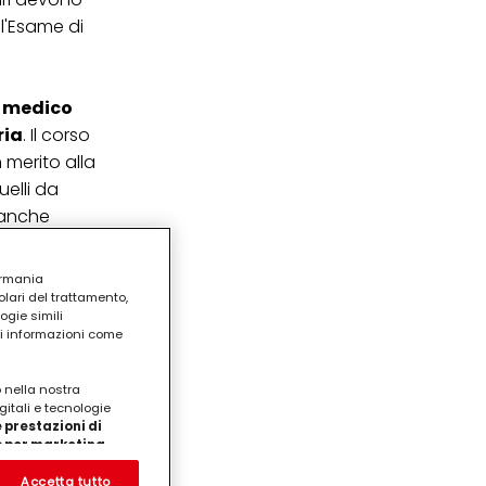
l'Esame di
e medico
ria
. Il corso
 merito alla
uelli da
, anche
bisogna
ermania
lari del trattamento,
o, ma è
ogie simili
ente il
ri informazioni come
ovi
o nella nostra
gitali e tecnologie
 prestazioni di
/o per marketing
on noi
prodotti su siti Web di
Accetta tutto