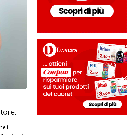
tare.
he il
ari devono