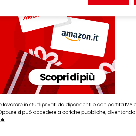
 nostre informazioni sulle entità commerciali e creare profili individuali su di 
ttenuti da terze parti e altri siti Web. Utilizziamo questi profili per scopi di mark
alizzare annunci pubblicitari che potrebbero interessarti (basati, ad esempio, s
to sito web e altri media (di terzi) tramite i dispositivi assegnati a te o alla t
are il successo delle campagne pubblicitarie.
i informazioni sul trattamento dei tuoi dati nella nostra Informativa sulla prot
pagina (Sezione "Cookie, Pixel, Impronte digitali e tecnologie simili"). Puoi revo
n effetto per il futuro disabilitando i cookie sul nostro sito web nella sezion
pagina. Per ulteriori informazioni sui cookie utilizzati su questo sito Web, in par
zione, consultare le informazioni dettagliate su ciascun cookie disponibili fa
".
ica" potrai trovare maggiori informazioni sul trattamento dei tuoi dati / sull'uso d
scopi sopra menzionati. Cliccando su "Accetta tutto", acconsenti all'uso dei coo
er tutte le finalità sopra indicate. Se fai clic su "Rifiuta", verranno utilizzati solo
i questo sito web.
no lavorare in studi privati da dipendenti o con partita IVA
. Oppure si può accedere a cariche pubbliche, diventand
li.