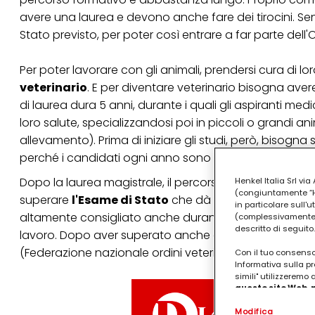
avere una laurea e devono anche fare dei tirocini. S
Stato previsto, per poter così entrare a far parte dell
Per poter
lavorare con gli animali
, prendersi cura di l
veterinario
. E per diventare veterinario bisogna aver
di laurea dura 5 anni, durante i quali gli aspiranti med
loro salute, specializzandosi poi in piccoli o grandi an
allevamento). Prima di iniziare gli studi, però, bisogn
perché i candidati ogni anno sono davvero molti.
Dopo la laurea magistrale, il percorso non finisce qu
Henkel Italia Srl v
(congiuntamente “Hen
superare
l'Esame di Stato
che dà l'abilitazione alla 
in particolare sull'
altamente consigliato anche durante gli anni di studi u
(complessivamente “
descritto di seguito.
lavoro. Dopo aver superato anche questo scoglio, è 
(Federazione nazionale ordini veterinari italiani).
Con il tuo consenso,
Informativa sulla pr
simili" utilizzeremo
questo sito Web, p
personalizzato
. 
Modifica
(rispettivamente dell