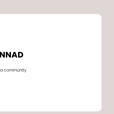
DONNAD
alla community.