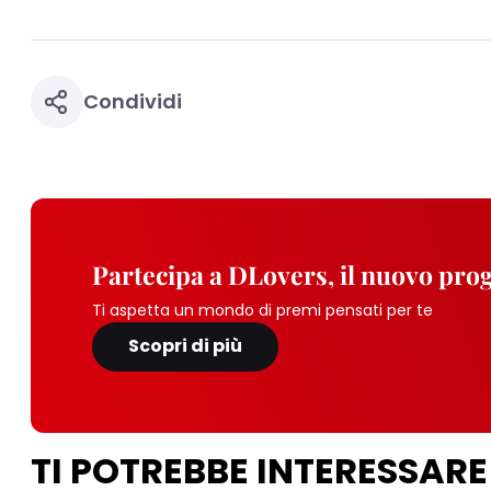
Condividi
Partecipa a DLovers, il nuovo pr
Ti aspetta un mondo di premi pensati per te
Scopri di più
TI POTREBBE INTERESSARE