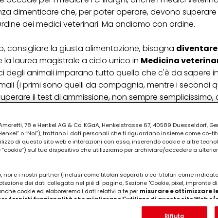
enza dimenticare che, per poter operare, devono superare 
'Ordine dei medici veterinari. Ma andiamo con ordine.
oro, consigliare la giusta alimentazione, bisogna
diventar
e la laurea magistrale a ciclo unico in
Medicina veterina
ici degli animali imparano tutto quello che c'è da sapere in
imali (i primi sono quelli da compagnia, mentre i secondi q
a superare il test di ammissione, non sempre semplicissimo
i: non si può subito lavorare come medico veterinario, ma 
ia Amoretti, 78 e Henkel AG & Co. KGaA, Henkelstrasse 67, 40589 Duesseldorf, G
kel” o “Noi”), trattano i dati personali che ti riguardano insieme come co-tito
pratica della professione. Il praticantato non è obbligatori
utilizzo di questo sito web e interazioni con esso, inserendo cookie e altre tecnol
niversitari, per are pratica e capire in cosa consiste realm
cookie”) sul tuo dispositivo che utilizziamo per archiviare/accedere a ulterio
obbligatoria
l'iscrizione all’Ordine veterinario della Fn
 noi e i nostri partner (inclusi come titolari separati o co-titolari come indicat
otezione dei dati collegata nel piè di pagina, Sezione "Cookie, pixel, impronte di
PUBBLICITA'
 anche cookie ed elaboreremo i dati relativi a te per
misurare e ottimizzare le
er fornirti funzionalità che migliorano l'utilizzo di questo sito Web e
Analizzeremo il tuo utilizzo di questo sito Web e le tue interazioni commerciali c
'azienda per cui lavori) per) e su tale base tracciare i tuoi acquisti dei nostri 
Rifiuta