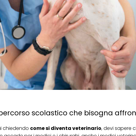
 percorso scolastico che bisogna affron
tai chiedendo
come si diventa veterinario
, devi sapere c
accade per i medici e i chirurghi, anche i medici veterin