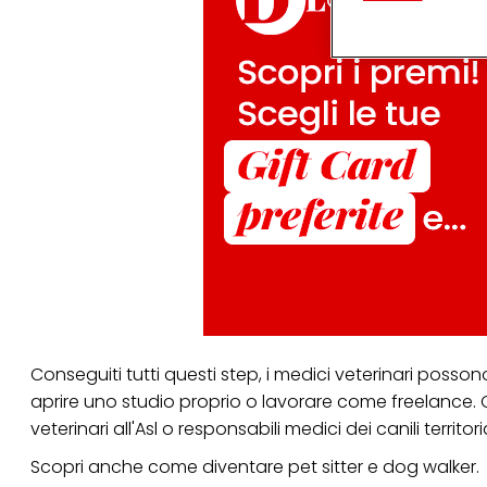
terzi, conservare le
arricchiti con dati o
particolare per visu
identificati) su ques
misurare e ottimizz
Puoi trovare maggior
collegata nel piè di 
qualsiasi momento co
collegata nel piè di 
periodo di conserva
"modifica" di seguito
Se fai clic su "Modif
per uno o più degli 
tuoi dati personali p
necessari per fornirt
Conseguiti tutti questi step, i medici veterinari posso
aprire uno studio proprio o lavorare come freelance
veterinari all'Asl o responsabili medici dei canili territoria
Scopri anche come diventare
pet sitter
e
dog walker
.