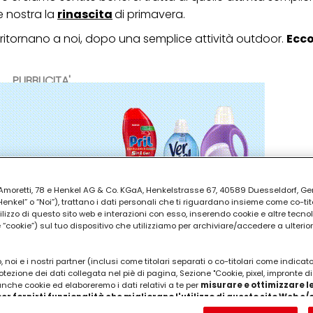
e nostra la
rinascita
di primavera.
 ritornano a noi, dopo una semplice attività outdoor.
Ecco
PUBBLICITA'
ia Amoretti, 78 e Henkel AG & Co. KGaA, Henkelstrasse 67, 40589 Duesseldorf, G
kel” o “Noi”), trattano i dati personali che ti riguardano insieme come co-tito
utilizzo di questo sito web e interazioni con esso, inserendo cookie e altre tecnol
cookie”) sul tuo dispositivo che utilizziamo per archiviare/accedere a ulterio
 noi e i nostri partner (inclusi come titolari separati o co-titolari come indicat
otezione dei dati collegata nel piè di pagina, Sezione "Cookie, pixel, impronte di
 anche cookie ed elaboreremo i dati relativi a te per
misurare e ottimizzare le
er fornirti funzionalità che migliorano l'utilizzo di questo sito Web e
Analizzeremo il tuo utilizzo di questo sito Web e le tue interazioni commerciali c