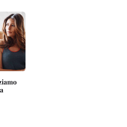
iziamo
ia