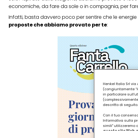
economiche, da fare da sole o in compagnia, per far
Infatti, basta davvero poco per sentire che le energie
proposte che abbiamo provato per te
:
Henkel Italia Srl v
(congiuntamente “Hen
in particolare sull'
(complessivamente “
descritto di seguito.
Con il tuo consenso,
Informativa sulla pr
simili" utilizzeremo
questo sito Web, p
personalizzato
. 