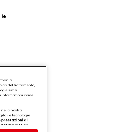
 le
ermania
lari del trattamento,
ogie simili
ri informazioni come
o nella nostra
gitali e tecnologie
 prestazioni di
/o per marketing
on noi