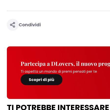
Condividi
Partecipa a DLovers, il nuovo pr
Ti aspetta un mondo di premi pensati per te
Scopri di più
TI POTREBBE INTERESSARE