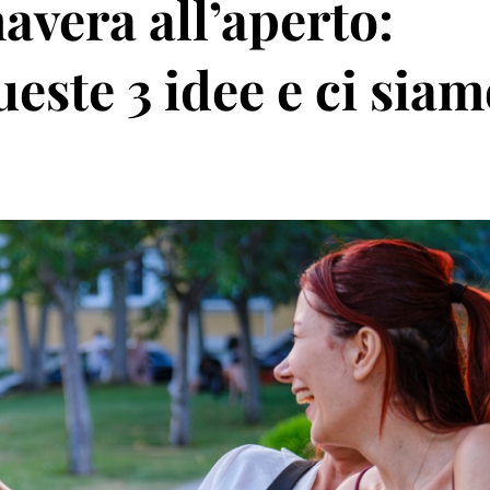
avera all’aperto:
este 3 idee e ci siam