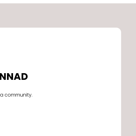
DONNAD
alla community.