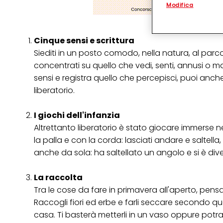
Modifica
(rispettivamente dell
terzi, conservare le
arricchiti con dati o
particolare per visu
Cinque sensi e scrittura
identificati) su ques
misurare e ottimizz
Siediti in un posto comodo, nella natura, al parco
concentrati su quello che vedi, senti, annusi o 
Puoi trovare maggior
collegata nel piè di 
sensi e registra quello che percepisci, puoi anch
qualsiasi momento co
liberatorio.
collegata nel piè di 
periodo di conserva
"modifica" di seguito
I giochi dell'infanzia
Se fai clic su "Modif
Altrettanto liberatorio è stato giocare immerse ne
per uno o più degli 
la palla e con la corda: lasciati andare e saltella
tuoi dati personali p
necessari per fornirt
anche da sola: ha saltellato un angolo e si è diver
La raccolta
Tra le cose da fare in primavera all'aperto, pen
Raccogli fiori ed erbe e farli seccare secondo que
casa. Ti basterà metterli in un vaso oppure potrai