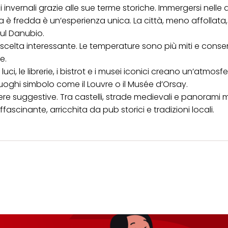
invernali grazie alle sue terme storiche. Immergersi nelle
ia è fredda è un’esperienza unica. La città, meno affollata
 sul Danubio.
scelta interessante. Le temperature sono più miti e conse
e.
uci, le librerie, i bistrot e i musei iconici creano un’atmosf
uoghi simbolo come il Louvre o il Musée d’Orsay.
re suggestive. Tra castelli, strade medievali e panorami 
fascinante, arricchita da pub storici e tradizioni locali.