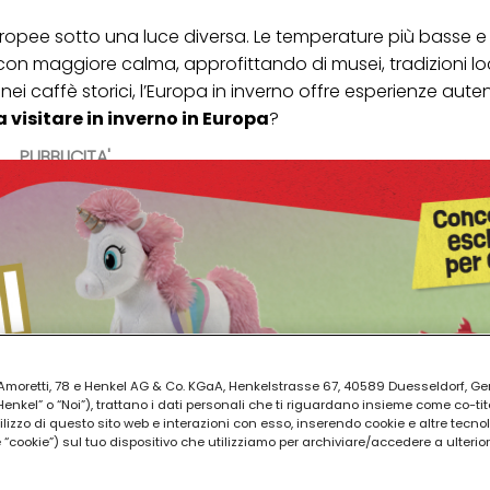
europee sotto una luce diversa. Le temperature più basse e 
 con maggiore calma, approfittando di musei, tradizioni loc
i caffè storici, l’Europa in inverno offre esperienze aute
a visitare in inverno in Europa
?
PUBBLICITA'
ia Amoretti, 78 e Henkel AG & Co. KGaA, Henkelstrasse 67, 40589 Duesseldorf, G
kel” o “Noi”), trattano i dati personali che ti riguardano insieme come co-tito
utilizzo di questo sito web e interazioni con esso, inserendo cookie e altre tecnol
cookie”) sul tuo dispositivo che utilizziamo per archiviare/accedere a ulterio