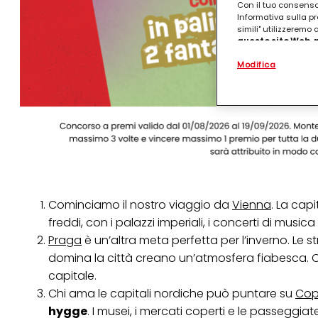
Con il tuo consenso,
Informativa sulla pr
simili" utilizzeremo
questo sito Web, p
personalizzato
. 
Modifica
(rispettivamente dell
terzi, conservare le
arricchiti con dati o
particolare per visu
identificati) su ques
misurare e ottimizz
Puoi trovare maggior
collegata nel piè di 
qualsiasi momento co
collegata nel piè di 
periodo di conserva
Cominciamo il nostro viaggio da
Vienna
. La cap
"modifica" di seguito
freddi, con i palazzi imperiali, i concerti di music
Se fai clic su "Modif
Praga
è un’altra meta perfetta per l’inverno. Le st
per uno o più degli 
domina la città creano un’atmosfera fiabesca. Co
tuoi dati personali p
necessari per fornirt
capitale.
Chi ama le capitali nordiche può puntare su
Cop
hygge
. I musei, i mercati coperti e le passeggiat