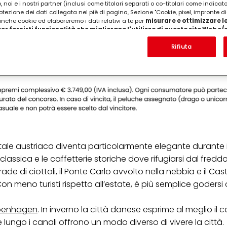
 noi e i nostri partner (inclusi come titolari separati o co-titolari come indicat
otezione dei dati collegata nel piè di pagina, Sezione "Cookie, pixel, impronte di
 anche cookie ed elaboreremo i dati relativi a te per
misurare e ottimizzare le
er fornirti funzionalità che migliorano l'utilizzo di questo sito Web e
Analizzeremo il tuo utilizzo di questo sito Web e le tue interazioni commerciali c
'azienda per cui lavori) per) e su tale base tracciare i tuoi acquisti dei nostri 
Rifiuta
 nostre informazioni sulle entità commerciali e creare profili individuali su di 
ttenuti da terze parti e altri siti Web. Utilizziamo questi profili per scopi di mark
alizzare annunci pubblicitari che potrebbero interessarti (basati, ad esempio, s
to sito web e altri media (di terzi) tramite i dispositivi assegnati a te o alla t
are il successo delle campagne pubblicitarie.
i informazioni sul trattamento dei tuoi dati nella nostra Informativa sulla prot
pagina (Sezione "Cookie, Pixel, Impronte digitali e tecnologie simili"). Puoi revo
n effetto per il futuro disabilitando i cookie sul nostro sito web nella sezion
pagina. Per ulteriori informazioni sui cookie utilizzati su questo sito Web, in par
zione, consultare le informazioni dettagliate su ciascun cookie disponibili fa
itale austriaca diventa particolarmente elegante durante 
".
a classica e le caffetterie storiche dove rifugiarsi dal freddo
ica" potrai trovare maggiori informazioni sul trattamento dei tuoi dati / sull'uso d
rade di ciottoli, il Ponte Carlo avvolto nella nebbia e il Cas
scopi sopra menzionati. Cliccando su "Accetta tutto", acconsenti all'uso dei coo
n meno turisti rispetto all’estate, è più semplice godersi
er tutte le finalità sopra indicate. Se fai clic su "Rifiuta", verranno utilizzati solo
i questo sito web.
enhagen
. In inverno la città danese esprime al meglio il 
e lungo i canali offrono un modo diverso di vivere la città.