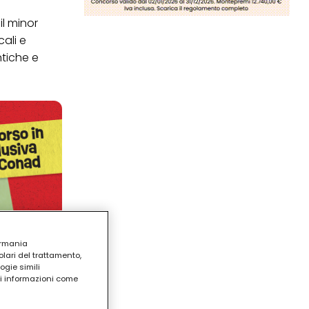
il minor
ali e
ntiche e
ermania
lari del trattamento,
ogie simili
ri informazioni come