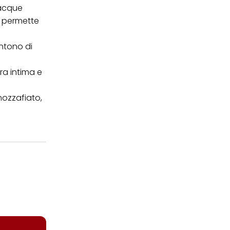
 acque
, permette
ntono di
era intima e
mozzafiato,