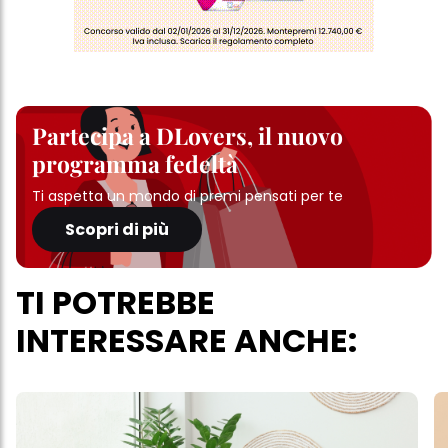
Partecipa a DLovers, il nuovo
programma fedeltà
Ti aspetta un mondo di premi pensati per te
Scopri di più
TI POTREBBE
INTERESSARE ANCHE: