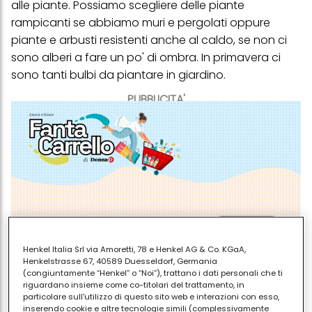
alle
piante
. Possiamo scegliere delle piante
rampicanti se abbiamo muri e pergolati oppure
piante e arbusti resistenti anche al caldo, se non ci
sono alberi a fare un po' di ombra. In primavera ci
sono tanti bulbi da piantare in giardino.
PUBBLICITA'
Henkel Italia Srl via Amoretti, 78 e Henkel AG & Co. KGaA,
Henkelstrasse 67, 40589 Duesseldorf, Germania
(congiuntamente “Henkel” o “Noi”), trattano i dati personali che ti
riguardano insieme come co-titolari del trattamento, in
Sono principalmente quattro le piante ornamentali
particolare sull'utilizzo di questo sito web e interazioni con esso,
per un effetto WOW nel tuo giardino:
inserendo cookie e altre tecnologie simili (complessivamente