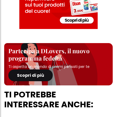
Partecipa a DLovers, il nuovo
programma fedeltà
Ti aspetta un mondo di premi pensati per te
Scopri di più
TI POTREBBE
INTERESSARE ANCHE: