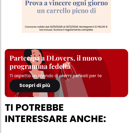
Partecipa a DLovers, il nuovo
programma fedeltà
Ti aspetta un mondo di premi pensati per te
Scopri di più
TI POTREBBE
INTERESSARE ANCHE: