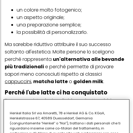
un colore molto fotogenico;
un aspetto originale;
una preparazione semplice;
la possibilità di personalizzarlo.
Ma sarebbe riduttivo attribuire il suo successo
soltanto all'estetica. Molte persone lo scelgono
perché rappresenta
un'alternativa alle bevande
più tradizionali
e perché permette di provare
sapori meno conosciuti rispetto ai classici
cappuccini
,
matcha latte
o
golden milk
.
Perché l'ube latte ci ha conquistato
Dopo aver visto decine di video e ricette, abbiamo
deciso di prepararlo anche noi. A colpirci è stato
Henkel Italia Srl via Amoretti, 78 e Henkel AG & Co. KGaA,
prima il gusto, più delicato del previsto. Osservando il
Henkelstrasse 67, 40589 Duesseldorf, Germania
colore intenso, ci aspettavamo un sapore molto
(congiuntamente “Henkel” o “Noi”), trattano i dati personali che ti
riguardano insieme come co-titolari del trattamento, in
deciso. In realtà l'ube latte è generalmente
morbido