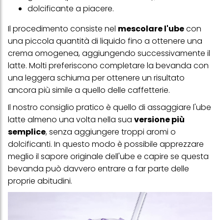
Puoi trovare maggiori informazioni sul trattamento dei tuoi dati
dolcificante a piacere.
nella nostra Informativa sulla protezione dei dati collegata nel piè
di pagina (Sezione "Cookie, Pixel, Impronte digitali e tecnologie
Il procedimento consiste nel
mescolare l'ube
con
simili"). Puoi revocare il tuo consenso in qualsiasi momento con
una piccola quantità di liquido fino a ottenere una
effetto per il futuro disabilitando i cookie sul nostro sito web nella
sezione "Impostazioni cookie" collegata nel piè di pagina. Per
crema omogenea, aggiungendo successivamente il
ulteriori informazioni sui cookie utilizzati su questo sito Web, in
latte. Molti preferiscono completare la bevanda con
particolare sul loro periodo di conservazione, consultare le
informazioni dettagliate su ciascun cookie disponibili facendo
una leggera schiuma per ottenere un risultato
clic su "modifica" di seguito".
ancora più simile a quello delle caffetterie.
Se fai clic su "Modifica" potrai trovare maggiori informazioni sul
Il nostro consiglio pratico è quello di assaggiare l'ube
trattamento dei tuoi dati / sull'uso dei cookie e consentirli per uno o
più degli scopi sopra menzionati. Cliccando su "Accetta tutto",
latte almeno una volta nella sua
versione più
acconsenti all'uso dei cookie e al trattamento dei tuoi dati
semplice
, senza aggiungere troppi aromi o
personali per tutte le finalità sopra indicate. Se fai clic su "Rifiuta",
verranno utilizzati solo i cookie tecnicamente necessari per fornirti
dolcificanti. In questo modo è possibile apprezzare
questo sito web.
meglio il sapore originale dell'ube e capire se questa
bevanda può davvero entrare a far parte delle
proprie abitudini.