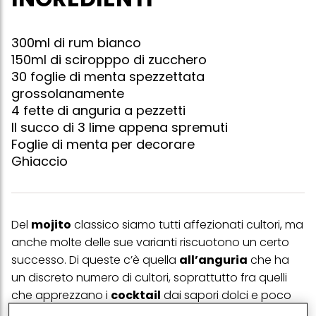
300ml di rum bianco
150ml di sciropppo di zucchero
30 foglie di menta spezzettata
grossolanamente
4 fette di anguria a pezzetti
Il succo di 3 lime appena spremuti
Foglie di menta per decorare
Ghiaccio
Del
mojito
classico siamo tutti affezionati cultori, ma
anche molte delle sue varianti riscuotono un certo
successo. Di queste c’è quella
all’anguria
che ha
un discreto numero di cultori, soprattutto fra quelli
che apprezzano i
cocktail
dai sapori dolci e poco
pungenti, più dissetanti che alcolici, ma soprattutto