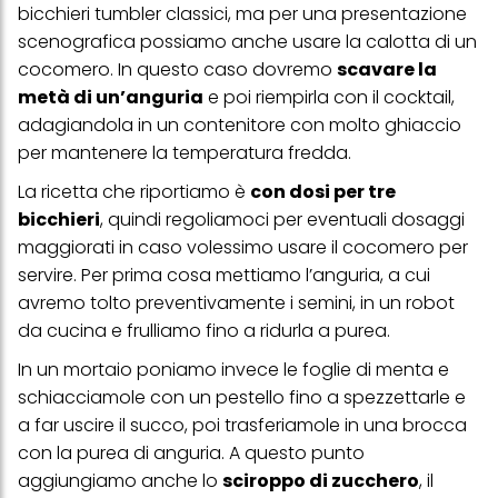
visualizzare annunci pubblicitari che potrebbero interessarti
bicchieri tumbler classici, ma per una presentazione
(basati, ad esempio, sui tuoi interessi identificati) su questo sito
scenografica possiamo anche usare la calotta di un
web e altri media (di terzi) tramite i dispositivi assegnati a te o
alla tua famiglia, nonché per misurare e ottimizzare il successo
cocomero. In questo caso dovremo
scavare la
delle campagne pubblicitarie.
metà di un’anguria
e poi riempirla con il cocktail,
Puoi trovare maggiori informazioni sul trattamento dei tuoi dati
adagiandola in un contenitore con molto ghiaccio
nella nostra Informativa sulla protezione dei dati collegata nel piè
per mantenere la temperatura fredda.
di pagina (Sezione "Cookie, Pixel, Impronte digitali e tecnologie
simili"). Puoi revocare il tuo consenso in qualsiasi momento con
La ricetta che riportiamo è
con dosi per tre
effetto per il futuro disabilitando i cookie sul nostro sito web nella
sezione "Impostazioni cookie" collegata nel piè di pagina. Per
bicchieri
, quindi regoliamoci per eventuali dosaggi
ulteriori informazioni sui cookie utilizzati su questo sito Web, in
maggiorati in caso volessimo usare il cocomero per
particolare sul loro periodo di conservazione, consultare le
informazioni dettagliate su ciascun cookie disponibili facendo
servire. Per prima cosa mettiamo l’anguria, a cui
clic su "modifica" di seguito".
avremo tolto preventivamente i semini, in un robot
da cucina e frulliamo fino a ridurla a purea.
Se fai clic su "Modifica" potrai trovare maggiori informazioni sul
trattamento dei tuoi dati / sull'uso dei cookie e consentirli per uno o
più degli scopi sopra menzionati. Cliccando su "Accetta tutto",
In un mortaio poniamo invece le foglie di menta e
acconsenti all'uso dei cookie e al trattamento dei tuoi dati
schiacciamole con un pestello fino a spezzettarle e
personali per tutte le finalità sopra indicate. Se fai clic su "Rifiuta",
a far uscire il succo, poi trasferiamole in una brocca
verranno utilizzati solo i cookie tecnicamente necessari per fornirti
questo sito web.
con la purea di anguria. A questo punto
aggiungiamo anche lo
sciroppo di zucchero
, il