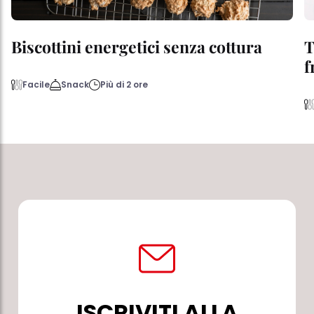
Biscottini energetici senza cottura
T
f
Facile
Snack
Più di 2 ore
ISCRIVITI ALLA