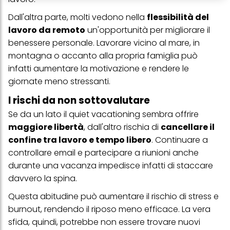
conservare le nostre informazioni sulle entità commerciali e
creare profili individuali su di te che potrebbero essere arricchiti
Dall'altra parte, molti vedono nella
flessibilità del
con dati ottenuti da terze parti e altri siti Web. Utilizziamo questi
profili per scopi di marketing personalizzato, in particolare per
lavoro da remoto
un'opportunità per migliorare il
visualizzare annunci pubblicitari che potrebbero interessarti
benessere personale. Lavorare vicino al mare, in
(basati, ad esempio, sui tuoi interessi identificati) su questo sito
web e altri media (di terzi) tramite i dispositivi assegnati a te o
montagna o accanto alla propria famiglia può
alla tua famiglia, nonché per misurare e ottimizzare il successo
infatti aumentare la motivazione e rendere le
delle campagne pubblicitarie.
giornate meno stressanti.
Puoi trovare maggiori informazioni sul trattamento dei tuoi dati
nella nostra Informativa sulla protezione dei dati collegata nel piè
I rischi da non sottovalutare
di pagina (Sezione "Cookie, Pixel, Impronte digitali e tecnologie
Se da un lato il quiet vacationing sembra offrire
simili"). Puoi revocare il tuo consenso in qualsiasi momento con
effetto per il futuro disabilitando i cookie sul nostro sito web nella
maggiore libertà
, dall'altro rischia di
cancellare il
sezione "Impostazioni cookie" collegata nel piè di pagina. Per
confine tra lavoro e tempo libero
. Continuare a
ulteriori informazioni sui cookie utilizzati su questo sito Web, in
particolare sul loro periodo di conservazione, consultare le
controllare email e partecipare a riunioni anche
informazioni dettagliate su ciascun cookie disponibili facendo
durante una vacanza impedisce infatti di staccare
clic su "modifica" di seguito".
davvero la spina.
Se fai clic su "Modifica" potrai trovare maggiori informazioni sul
trattamento dei tuoi dati / sull'uso dei cookie e consentirli per uno o
Questa abitudine può aumentare il rischio di stress e
più degli scopi sopra menzionati. Cliccando su "Accetta tutto",
burnout, rendendo il riposo meno efficace. La vera
acconsenti all'uso dei cookie e al trattamento dei tuoi dati
personali per tutte le finalità sopra indicate. Se fai clic su "Rifiuta",
sfida, quindi, potrebbe non essere trovare nuovi
verranno utilizzati solo i cookie tecnicamente necessari per fornirti