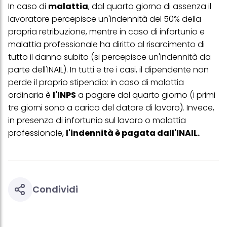
web e altri media (di terzi) tramite i dispositivi assegnati a te o
In caso di
malattia
, dal quarto giorno di assenza il
alla tua famiglia, nonché per misurare e ottimizzare il successo
lavoratore percepisce un'indennità del 50% della
delle campagne pubblicitarie.
propria retribuzione, mentre in caso di infortunio e
Puoi trovare maggiori informazioni sul trattamento dei tuoi dati
malattia professionale ha diritto al risarcimento di
nella nostra Informativa sulla protezione dei dati collegata nel piè
di pagina (Sezione "Cookie, Pixel, Impronte digitali e tecnologie
tutto il danno subito (si percepisce un'indennità da
simili"). Puoi revocare il tuo consenso in qualsiasi momento con
parte dell'INAIL). In tutti e tre i casi, il dipendente non
effetto per il futuro disabilitando i cookie sul nostro sito web nella
sezione "Impostazioni cookie" collegata nel piè di pagina. Per
perde il proprio
stipendio
: in caso di malattia
ulteriori informazioni sui cookie utilizzati su questo sito Web, in
ordinaria è
l'INPS
a pagare dal quarto giorno (i primi
particolare sul loro periodo di conservazione, consultare le
tre giorni sono a carico del datore di lavoro). Invece,
informazioni dettagliate su ciascun cookie disponibili facendo
clic su "modifica" di seguito".
in presenza di infortunio sul lavoro o malattia
professionale,
l'indennità è pagata dall'INAIL.
Se fai clic su "Modifica" potrai trovare maggiori informazioni sul
trattamento dei tuoi dati / sull'uso dei cookie e consentirli per uno o
più degli scopi sopra menzionati. Cliccando su "Accetta tutto",
acconsenti all'uso dei cookie e al trattamento dei tuoi dati
personali per tutte le finalità sopra indicate. Se fai clic su "Rifiuta",
verranno utilizzati solo i cookie tecnicamente necessari per fornirti
questo sito web.
Condividi