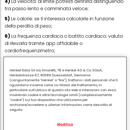
4)
La velocità: al limite potresti definirla distinguendo
tra passo lento e camminata veloce;
5)
Le calorie: se ti interessa calcolarle in funzione
della perdita di peso;
6)
La frequenza cardiaca o battito cardiaco: valuta
di rilevarla tramite app affidabile o
cardiofrequenzimetro;
7)
Come ti senti a livello fisico: ad esempio, potresti
annotare come ti senti in generale e se senti
Henkel Italia Srl via Amoretti, 78 e Henkel AG & Co. KGaA,
eventuali dolori o fastidi;
Henkelstrasse 67, 40589 Duesseldorf, Germania
(congiuntamente “Henkel” o “Noi”), trattano i dati personali che ti
8)
Come ti senti a livello di benessere mentale, a
riguardano insieme come co-titolari del trattamento, in
particolare sull'utilizzo di questo sito web e interazioni con esso,
livello emotivo;
inserendo cookie e altre tecnologie simili (complessivamente
“cookie”) sul tuo dispositivo che utilizziamo per
9)
Riflessioni generali e pensieri: soprattutto se decidi
archiviare/accedere a ulteriori informazioni come descritto di
di fare un'attività come il
bagno nella foresta
o
seguito.
raggiungi il tuo
sit spot
;
Con il tuo consenso, noi e i nostri partner (inclusi come titolari
Modifica
separati o co-titolari come indicato nella nostra Informativa sulla
10)
Le condizioni meteo;
protezione dei dati collegata nel piè di pagina, Sezione "Cookie,