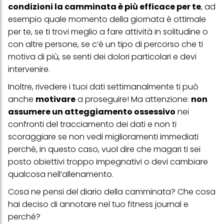
informazioni dettagliate su ciascun cookie disponibili facendo
condizioni la camminata è più efficace per te
, ad
clic su "modifica" di seguito".
esempio quale momento della giornata è ottimale
per te, se ti trovi meglio a fare attività in solitudine o
Se fai clic su "Modifica" potrai trovare maggiori informazioni sul
trattamento dei tuoi dati / sull'uso dei cookie e consentirli per uno o
con altre persone, se c’è un tipo di percorso che ti
più degli scopi sopra menzionati. Cliccando su "Accetta tutto",
motiva di più, se senti dei dolori particolari e devi
acconsenti all'uso dei cookie e al trattamento dei tuoi dati
personali per tutte le finalità sopra indicate. Se fai clic su "Rifiuta",
intervenire.
verranno utilizzati solo i cookie tecnicamente necessari per fornirti
questo sito web.
Inoltre, rivedere i tuoi dati settimanalmente ti può
anche
motivare
a proseguire! Ma attenzione:
non
assumere un atteggiamento ossessivo
nei
confronti del tracciamento dei dati e non ti
scoraggiare se non vedi miglioramenti immediati
perché, in questo caso, vuol dire che magari ti sei
posto obiettivi troppo impegnativi o devi cambiare
qualcosa nell’allenamento.
Cosa ne pensi del diario della camminata? Che cosa
hai deciso di annotare nel tuo fitness journal e
perché?