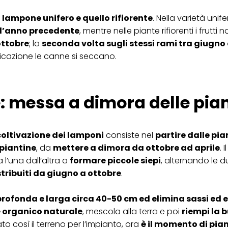
ica" potrai trovare maggiori informazioni sul trattamento dei tuoi dati / sull'uso d
l lampone unifero e quello rifiorente
. Nella varietà unif
scopi sopra menzionati. Cliccando su "Accetta tutto", acconsenti all'uso dei coo
l’anno precedente
, mentre nelle piante rifiorenti i frutt
er tutte le finalità sopra indicate. Se fai clic su "Rifiuta", verranno utilizzati solo
i questo sito web.
ottobre
; la
seconda volta sugli stessi rami tra giugno 
tificazione le canne si seccano.
: messa a dimora delle pia
coltivazione dei lamponi
consiste nel
partire dalle pia
 piantine
, da
mettere a dimora da ottobre ad aprile
. 
 l’una dall’altra a
formare piccole siepi
, alternando le d
tribuiti da giugno a ottobre
.
rofonda e larga circa 40-50 cm ed elimina sassi ed 
 organico naturale
, mescola alla terra e poi
riempi la 
ato così il terreno per l’impianto, ora
è il momento di pian