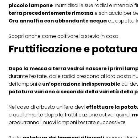
piccolo lampone
. Inumidisci le sue radici e interralo 
terra precedentemente rimossa
e schiaccia per be
Ora annaffia con abbondante acqua
e… aspetta l
Scopri anche
come coltivare la stevia in casa
!
Fruttificazione e potatura 
Dopo la messa a terra vedrai nascere i primi lamp
durante l’estate, dalle radici crescono al loro posto n
dei lamponi è
un’operazione indispensabile
cui dev
potatura variano a seconda della varietà della 
Nel caso di arbusto unifero devi
effettuare la potat
e quelle morte dopo la fruttificazione estiva, quindi
ma
produrranno i nuovi lamponi l’estate successiva!
Per la
potatura dei lamponi rifiorenti
, invece, devi 