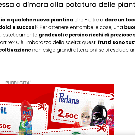
essa a dimora alla potatura delle piant
io a qualche nuova piantina
che - oltre a
dare un toc
 dolci e succosi
? Per ottenere entrambe le cose, una
buo
o
, esteticamente
gradevoli e persino ricchi di preziose
rtire? C’è l’imbarazzo della scelta: questi
frutti sono tut
coltivazione
non esige grandi attenzioni, se si esclude u
PUBBLICITA'