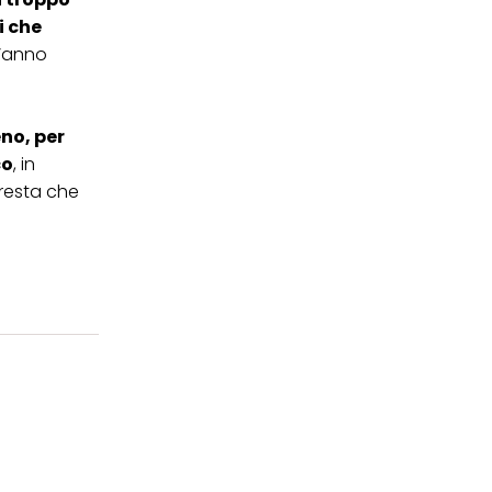
i che
 l’anno
eno, per
co
, in
 resta che