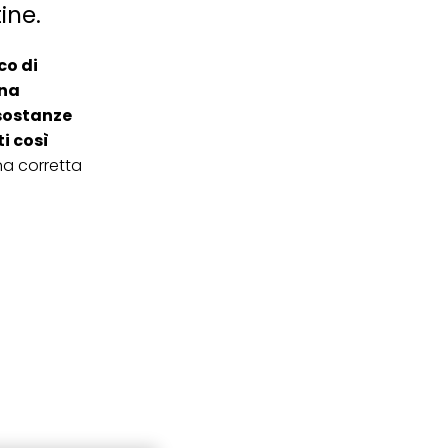
ine.
co di
na
 sostanze
ti così
na corretta