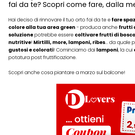
fai da te? Scopri come fare, dalla m
Hai deciso di rinnovare
il tuo orto fai da te
e
fare spaz
colore alla tua area green
- produca anche
frutti
soluzione
potrebbe essere
coltivare frutti di bosc
nutritive
!
Mirtilli, more, lamponi, ribes
… da quale pa
gustosi e colorati
! Cominciamo dai
lamponi
, la cui
potatura post fruttificazione.
Scopri anche
cosa piantare a marzo sul balcone
!