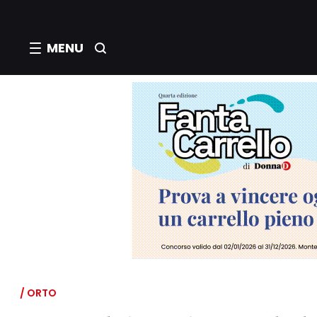
MENU
/ ORTO