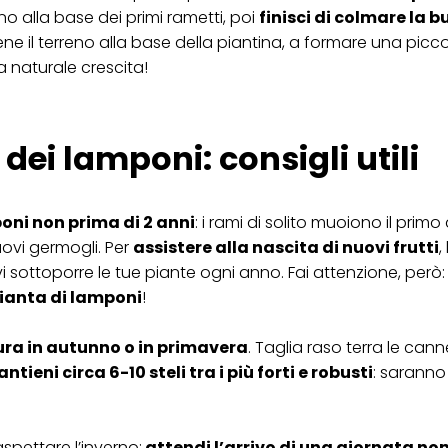
fino alla base dei primi rametti, poi
finisci di colmare la b
ne il terreno alla base della piantina, a formare una picc
a naturale crescita!
dei lamponi: consigli utili
oni non prima di 2 anni
: i rami di solito muoiono il primo
uovi germogli. Per
assistere alla nascita di nuovi frutti
,
i sottoporre le tue piante ogni anno. Fai attenzione, però
pianta di lamponi
!
ura in autunno o in primavera
. Taglia raso terra le cann
ntieni circa 6-10 steli tra i più forti e robusti
: saranno
aspettare l’inverno:
attendi l’arrivo di una giornata no