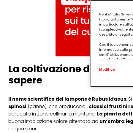
Henkel Italia Srl v
(congiuntamente “Hen
in particolare sull'
(complessivamente “
descritto di seguito.
Con il tuo consenso,
Informativa sulla pr
simili" utilizzeremo
questo sito Web, p
La coltivazione del lampo
personalizzato
. 
Modifica
(rispettivamente dell
terzi, conservare le
sapere
arricchiti con dati o
particolare per visu
identificati) su ques
misurare e ottimizz
Il nome scientifico del lampone è Rubus idaeus
. S
Puoi trovare maggior
spinosi
(canne), che producono i
classici fruttini r
collegata nel piè di 
collocato in zone collinari o montane.
La pianta del 
qualsiasi momento co
collegata nel piè di 
buona irradiazione solare alternata ad
un’ombra le
periodo di conserva
acquazzoni.
"modifica" di seguito