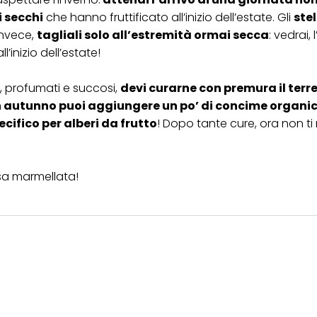
i secchi
che hanno fruttificato all’inizio dell’estate. Gli
stel
 invece,
tagliali solo all’estremità ormai secca
: vedrai,
inizio dell’estate!
, profumati e succosi,
devi curarne con premura il terr
n autunno puoi aggiungere un po’ di concime organi
cifico per alberi da frutto
! Dopo tante cure, ora non ti
sa marmellata
!