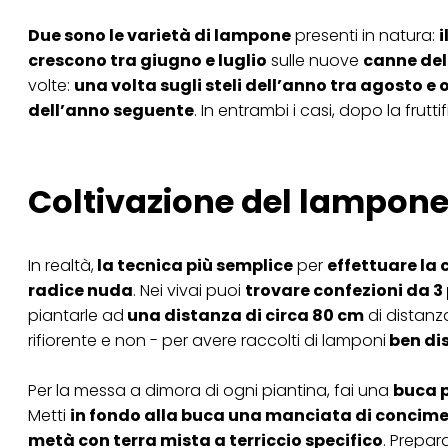
Se fai clic su "Modif
Due sono le varietà di lampone
presenti in natura:
i
per uno o più degli 
crescono tra giugno e luglio
sulle nuove
canne del
tuoi dati personali p
necessari per fornirt
volte:
una volta sugli steli dell’anno tra agosto e 
dell’anno seguente
. In entrambi i casi, dopo la frut
Coltivazione del lampone
In realtà,
la tecnica più semplice
per
effettuare la 
radice nuda
. Nei vivai puoi
trovare confezioni da 3
piantarle ad
una distanza di circa 80 cm
di distanza
rifiorente e non - per avere raccolti di lamponi
ben dis
Per la messa a dimora di ogni piantina, fai una
buca p
Metti
in fondo alla buca una manciata di concime
metà con terra mista a terriccio specifico
. Prepar