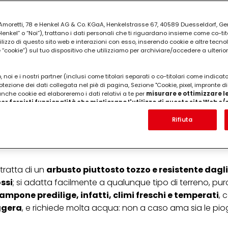
ia Amoretti, 78 e Henkel AG & Co. KGaA, Henkelstrasse 67, 40589 Duesseldorf, G
kel” o “Noi”), trattano i dati personali che ti riguardano insieme come co-tito
utilizzo di questo sito web e interazioni con esso, inserendo cookie e altre tecnol
cookie”) sul tuo dispositivo che utilizziamo per archiviare/accedere a ulterio
 noi e i nostri partner (inclusi come titolari separati o co-titolari come indicat
otezione dei dati collegata nel piè di pagina, Sezione "Cookie, pixel, impronte di
 anche cookie ed elaboreremo i dati relativi a te per
misurare e ottimizzare le
er fornirti funzionalità che migliorano l'utilizzo di questo sito Web e
ne: tutto quello che c’è da
Analizzeremo il tuo utilizzo di questo sito Web e le tue interazioni commerciali c
'azienda per cui lavori) per) e su tale base tracciare i tuoi acquisti dei nostri 
Rifiuta
 nostre informazioni sulle entità commerciali e creare profili individuali su di 
ttenuti da terze parti e altri siti Web. Utilizziamo questi profili per scopi di mark
alizzare annunci pubblicitari che potrebbero interessarti (basati, ad esempio, s
to sito web e altri media (di terzi) tramite i dispositivi assegnati a te o alla t
are il successo delle campagne pubblicitarie.
i tratta di un
arbusto piuttosto tozzo e resistente dagli 
i informazioni sul trattamento dei tuoi dati nella nostra Informativa sulla prot
ossi
; si adatta facilmente a qualunque tipo di terreno, pu
pagina (Sezione "Cookie, Pixel, Impronte digitali e tecnologie simili"). Puoi revo
lampone predilige, infatti, climi freschi e temperati
, 
n effetto per il futuro disabilitando i cookie sul nostro sito web nella sezion
pagina. Per ulteriori informazioni sui cookie utilizzati su questo sito Web, in par
ggera
, e richiede molta acqua: non a caso ama sia le pio
zione, consultare le informazioni dettagliate su ciascun cookie disponibili fa
".