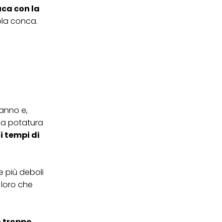
uca con la
ola conca.
 anno e,
 la potatura
:
i tempi di
e più deboli
 loro che
n troppo