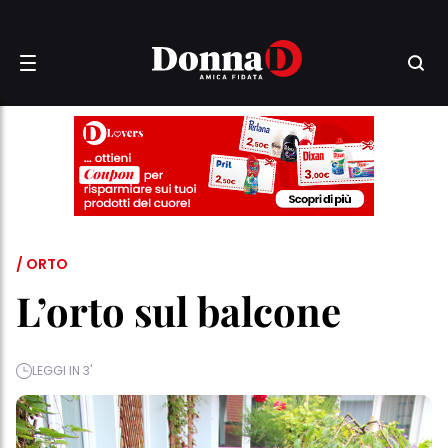
/ ORTO
L’orto sul balcone
LEGGI IN 3'