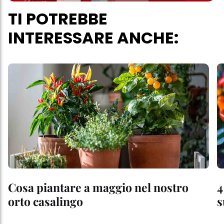
TI POTREBBE
INTERESSARE ANCHE:
Cosa piantare a maggio nel nostro
4
orto casalingo
s