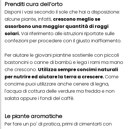
Prenditi cura dell’orto
con dati ottenuti da terze parti e altri siti Web. Utilizziamo questi
profili per scopi di marketing personalizzato, in particolare per
Disponi i vasi secondo il sole che hai a disposizione:
visualizzare annunci pubblicitari che potrebbero interessarti
alcune piante, infatti,
crescono meglio se
(basati, ad esempio, sui tuoi interessi identificati) su questo sito
web e altri media (di terzi) tramite i dispositivi assegnati a te o
assorbono una maggior quantità di raggi
alla tua famiglia, nonché per misurare e ottimizzare il successo
solari.
Vai riferimento alle istruzioni riportate sulle
delle campagne pubblicitarie.
confezioni per procedere con il giusto inaffiamento.
Puoi trovare maggiori informazioni sul trattamento dei tuoi dati
nella nostra Informativa sulla protezione dei dati collegata nel piè
di pagina (Sezione "Cookie, Pixel, Impronte digitali e tecnologie
Per aiutare le giovani piantine sostienile con piccoli
simili"). Puoi revocare il tuo consenso in qualsiasi momento con
bastoncini o canne di bambù e lega i rami ma mano
effetto per il futuro disabilitando i cookie sul nostro sito web nella
sezione "Impostazioni cookie" collegata nel piè di pagina. Per
che crescono.
Utilizza sempre concimi naturali
ulteriori informazioni sui cookie utilizzati su questo sito Web, in
per nutrire ed aiutare la terra a crescere.
Come
particolare sul loro periodo di conservazione, consultare le
informazioni dettagliate su ciascun cookie disponibili facendo
concime
puoi utilizzare anche cenere di legna,
clic su "modifica" di seguito".
l'acqua di cottura delle verdure ma fredda e non
salata oppure i fondi del caffè.
Se fai clic su "Modifica" potrai trovare maggiori informazioni sul
trattamento dei tuoi dati / sull'uso dei cookie e consentirli per uno o
più degli scopi sopra menzionati. Cliccando su "Accetta tutto",
acconsenti all'uso dei cookie e al trattamento dei tuoi dati
Le piante aromatiche
personali per tutte le finalità sopra indicate. Se fai clic su "Rifiuta",
verranno utilizzati solo i cookie tecnicamente necessari per fornirti
Per fare un po' di pratica, primi di cimentarti con
questo sito web.