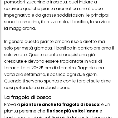
pomodori, zucchine o insalata, puoi iniziare a
coltivare qualche pianta aromatica che è poco
impegnativa e da grosse soddisfazioni: le principali
sono il rosmarino, il prezzemolo, il basilico, la salvia e
la maggiorana.
In genere questa piante amano il sole diretto ma
solo per metà giornata, il basilico in particolare ama il
sole velato. Queste piante si acquistano già
cresciute e devono essere trapiantate in vasi di
terracotta di 20-25 cm di diametro. Bagnale una
volta alla settimana, il basilico ogni due giorni.
Quando ti servono spuntale con le forbici sulle cime
così potandole si irrobustiscono
La fragola di bosco
Prova a
piantare anche la fragola di bosco
: è un
pianta perenne che
fiorisce più volte l'anno
e
trasforma i suoi piccoli fiori gialli dal centro bianco in