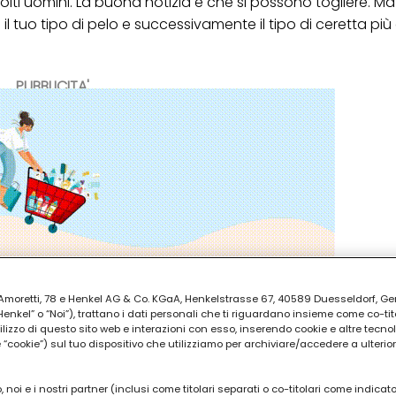
ti uomini. La buona notizia è che si possono togliere. Ma
 il tuo tipo di pelo e successivamente il tipo di ceretta più
PUBBLICITA'
ia Amoretti, 78 e Henkel AG & Co. KGaA, Henkelstrasse 67, 40589 Duesseldorf, G
kel” o “Noi”), trattano i dati personali che ti riguardano insieme come co-tito
utilizzo di questo sito web e interazioni con esso, inserendo cookie e altre tecnol
cookie”) sul tuo dispositivo che utilizziamo per archiviare/accedere a ulterio
 noi e i nostri partner (inclusi come titolari separati o co-titolari come indicat