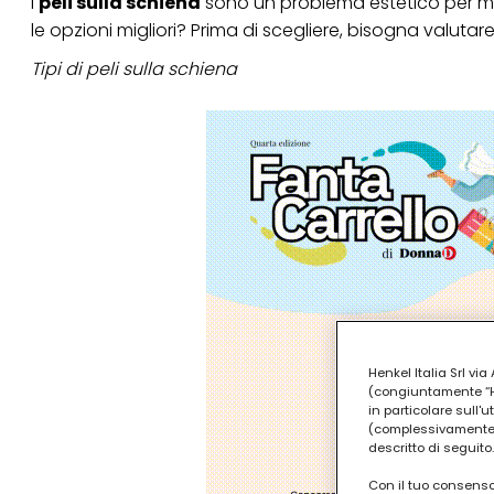
I
peli sulla schiena
sono un problema estetico per mol
le opzioni migliori? Prima di scegliere, bisogna valutare
Tipi di peli sulla schiena
Henkel Italia Srl v
(congiuntamente “Hen
in particolare sull'
(complessivamente “
descritto di seguito.
Con il tuo consenso,