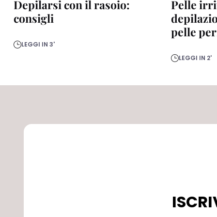
Depilarsi con il rasoio:
Pelle irr
consigli
depilazi
pelle per
LEGGI IN 3'
LEGGI IN 2'
ISCRI