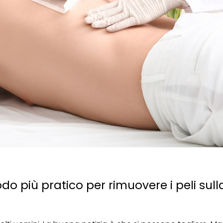
do più pratico per rimuovere i peli sull