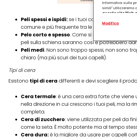
Informativa sulla pr
simili" utilizzeremo
questo sito Web, p
personalizzato
. 
Peli spessi e ispidi:
se i tuoi capelli sono duri e 
Modifica
(rispettivamente dell
comune e più frequente tra le persone scure.
terzi, conservare le
Pelo corto e spesso
. Come si identifica? Quando 
arricchiti con dati o
particolare per visu
peli sulla schiena saranno così e potrebbero dart
identificati) su ques
Peli medi
. Non sono troppo spessi, non sono tro
misurare e ottimizz
chiaro (ma più scuri dei tuoi capelli).
Puoi trovare maggior
collegata nel piè di 
Tipi di cera
qualsiasi momento co
collegata nel piè di 
Esistono
tipi di cera
differenti e devi scegliere il prodo
periodo di conserva
"modifica" di seguito
Cera termale
: è una cera extra forte che viene u
Se fai clic su "Modif
per uno o più degli 
nella direzione in cui crescono i tuoi peli, ma la
tuoi dati personali p
completa.
necessari per fornirt
Cera di zucchero
: viene utilizzata per peli da f
come la seta. È molto potente ma al tempo stess
Cera dura:
è la migliore da usare per capelli cor