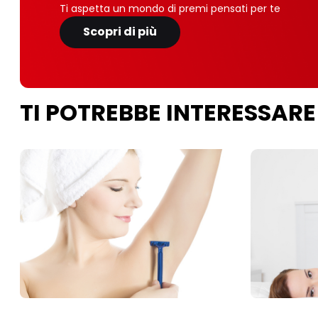
Ti aspetta un mondo di premi pensati per te
Scopri di più
TI POTREBBE INTERESSARE