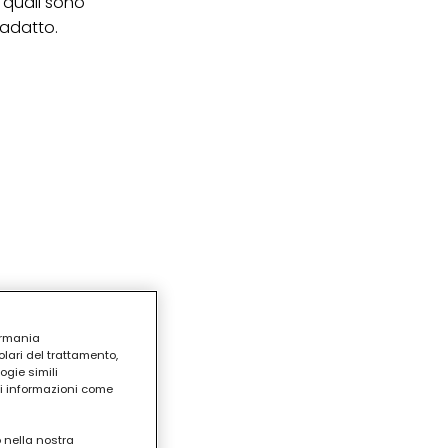
 quali sono
 adatto.
ermania
lari del trattamento,
ogie simili
ri informazioni come
o nella nostra