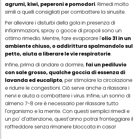
agrumi, kiwi, peperoni e pomodori
. Rimedi molto
profili per scopi di marketing personalizzato, in particolare per
visualizzare annunci pubblicitari che potrebbero interessarti
simili a quelli consigliati per combattere la
sinusite
.
(basati, ad esempio, sui tuoi interessi identificati) su questo sito
web e altri media (di terzi) tramite i dispositivi assegnati a te o
Per alleviare i disturbi della gola in presenza di
alla tua famiglia, nonché per misurare e ottimizzare il successo
infiammazioni, spray o gocce di propoli sono un
delle campagne pubblicitarie.
ottimo rimedio. Mentre, fare evaporare l'
olio 31 in un
Puoi trovare maggiori informazioni sul trattamento dei tuoi dati
ambiente chiuso, o addirittura spalmandolo sul
nella nostra Informativa sulla protezione dei dati collegata nel piè
di pagina (Sezione "Cookie, Pixel, Impronte digitali e tecnologie
petto, aiuta a liberare le vie respiratorie
.
simili"). Puoi revocare il tuo consenso in qualsiasi momento con
effetto per il futuro disabilitando i cookie sul nostro sito web nella
Infine, prima di andare a dormire,
fai un pediluvio
sezione "Impostazioni cookie" collegata nel piè di pagina. Per
con sale grosso, qualche goccia di essenza di
ulteriori informazioni sui cookie utilizzati su questo sito Web, in
particolare sul loro periodo di conservazione, consultare le
lavanda ed eucalipto
, per stimolare la circolazione
informazioni dettagliate su ciascun cookie disponibili facendo
e ridurre le congestioni. Ciò serve anche a rilassare i
clic su "modifica" di seguito".
nervi e aiuta a combattere i virus. Infine, un sonno di
Se fai clic su "Modifica" potrai trovare maggiori informazioni sul
almeno 7-8 ore è necessario per rilassare tutto
trattamento dei tuoi dati / sull'uso dei cookie e consentirli per uno o
più degli scopi sopra menzionati. Cliccando su "Accetta tutto",
l'organismo e la mente. Con questi semplici rimedi e
acconsenti all'uso dei cookie e al trattamento dei tuoi dati
un po' d'attenzione, quest'anno potrai fronteggiare il
personali per tutte le finalità sopra indicate. Se fai clic su "Rifiuta",
verranno utilizzati solo i cookie tecnicamente necessari per fornirti
raffreddore senza rimanere bloccata in casa!
questo sito web.