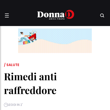
/ SALUTE
Rimedi anti
raffreddore
LEGGI IN 2'