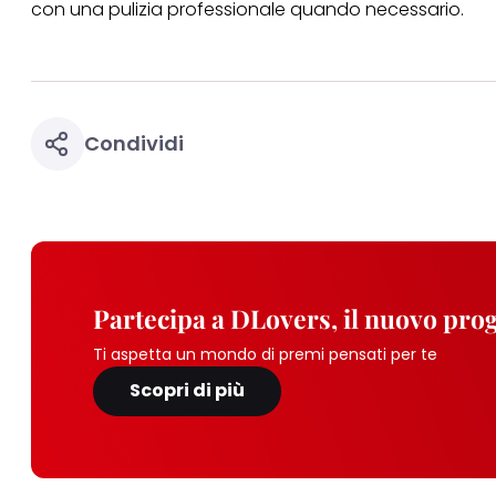
con una pulizia professionale quando necessario.
Condividi
Partecipa a DLovers, il nuovo pr
Ti aspetta un mondo di premi pensati per te
Scopri di più