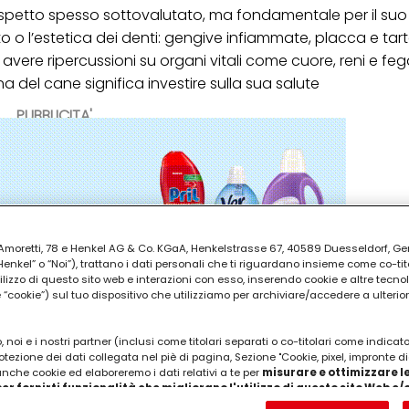
spetto spesso sottovalutato, ma fondamentale per il su
to o l’estetica dei denti: gengive infiammate, placca e tar
 avere ripercussioni su organi vitali come cuore, reni e fega
na del cane significa investire sulla sua salute
PUBBLICITA'
ia Amoretti, 78 e Henkel AG & Co. KGaA, Henkelstrasse 67, 40589 Duesseldorf, G
kel” o “Noi”), trattano i dati personali che ti riguardano insieme come co-tito
utilizzo di questo sito web e interazioni con esso, inserendo cookie e altre tecnol
cookie”) sul tuo dispositivo che utilizziamo per archiviare/accedere a ulterio
 noi e i nostri partner (inclusi come titolari separati o co-titolari come indicat
otezione dei dati collegata nel piè di pagina, Sezione "Cookie, pixel, impronte di
 anche cookie ed elaboreremo i dati relativi a te per
misurare e ottimizzare le
er fornirti funzionalità che migliorano l'utilizzo di questo sito Web e
Analizzeremo il tuo utilizzo di questo sito Web e le tue interazioni commerciali c