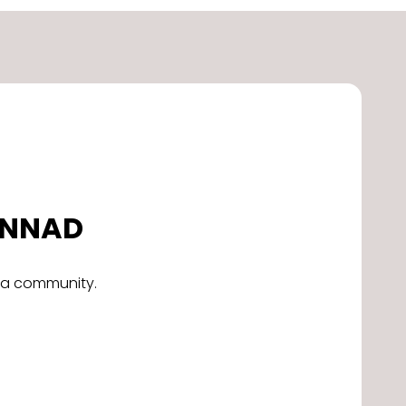
DONNAD
alla community.