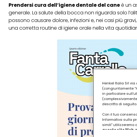
Prendersi cura dell’igiene dentale del cane
è un a
generale. La salute della bocca non riguarda solo l’ali
possono causare dolore, infezioni e, nei casi più gravi,
una corretta routine di igiene orale nella vita quotidia
Henkel Italia Srl v
(congiuntamente “Hen
in particolare sull'
(complessivamente “
descritto di seguito.
Con il tuo consenso,
Informativa sulla pr
simili" utilizzeremo
questo sito Web, p
personalizzato
. 