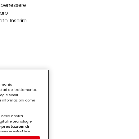
o benessere
taro
to. Inserire
ermania
lari del trattamento,
ogie simili
ri informazioni come
o nella nostra
gitali e tecnologie
 prestazioni di
/o per marketing
on noi