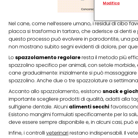
Modifica
(rispettivamente dell
terzi, conservare le
arricchiti con dati o
particolare per visu
Nel cane, come nell’essere umano, i residui di cibo fa
identificati) su ques
misurare e ottimizz
placca si trasforma in tartaro, che aderisce ai denti
questo processo può evolvere in parodontite, una pato
Puoi trovare maggior
collegata nel piè di 
non mostrano subito segni evidenti di dolore, per que
qualsiasi momento co
collegata nel piè di 
Lo
spazzolamento regolare
resta il metodo più effic
periodo di conserva
spazzolino specifico per animali, con setole morbide, e
"modifica" di seguito
cane gradualmente: inizialmente si può massaggiare d
Se fai clic su "Modif
spazzolino. Anche due o tre spazzolature a settiman
per uno o più degli 
tuoi dati personali p
Accanto allo spazzolamento, esistono
snack e gioch
necessari per fornirt
importante scegliere prodotti di qualità, adatti alla ta
sull’igiene dentale. Alcuni
alimenti secchi
favoriscono
Esistono mangimi formulati specificamente per la salut
deve essere sempre disponibile e, in alcuni casi, può ess
Infine, i controlli
veterinari
restano indispensabili. Il vet