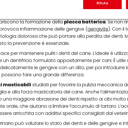
'azienda per cui lavori) per) e su tale base tracciare i tuoi acquisti dei nostri 
Rifiuta
 nostre informazioni sulle entità commerciali e creare profili individuali su di 
ttenuti da terze parti e altri siti Web. Utilizziamo questi profili per scopi di mark
alizzare annunci pubblicitari che potrebbero interessarti (basati, ad esempio, s
voriscono la formazione della
placca batterica
. Se non r
to sito web e altri media (di terzi) tramite i dispositivi assegnati a te o alla t
are il successo delle campagne pubblicitarie.
 e provoca infiammazione delle gengive (
gengivite
). Con il
logia dolorosa che può portare alla perdita dei denti. Mo
i informazioni sul trattamento dei tuoi dati nella nostra Informativa sulla prot
pagina (Sezione "Cookie, Pixel, Impronte digitali e tecnologie simili"). Puoi revo
sto la prevenzione è essenziale.
n effetto per il futuro disabilitando i cookie sul nostro sito web nella sezion
pagina. Per ulteriori informazioni sui cookie utilizzati su questo sito Web, in par
ace per mantenere puliti i denti del cane. L’ideale è utiliz
zione, consultare le informazioni dettagliate su ciascun cookie disponibili fa
 un dentifricio formulato appositamente per cani. È utile a
".
elicatamente le gengive con un dito, per poi introdurre l
ica" potrai trovare maggiori informazioni sul trattamento dei tuoi dati / sull'uso d
a possono fare una grande differenza.
scopi sopra menzionati. Cliccando su "Accetta tutto", acconsenti all'uso dei coo
er tutte le finalità sopra indicate. Se fai clic su "Rifiuta", verranno utilizzati solo
i masticabili
studiati per favorire la pulizia meccanica de
i questo sito web.
glia e alla forza masticatoria del cane. Anche l’alimentazio
 una maggiore abrasione dei denti rispetto ai cibi molto 
e orale, che aiutano a limitare l’accumulo di tartaro. L’a
ere arricchita con additivi specifici consigliati dal veteri
erinario può valutare lo stato dei denti e delle gengive e in