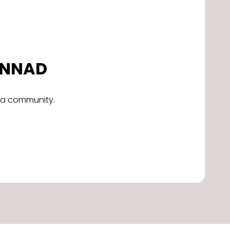
DONNAD
alla community.