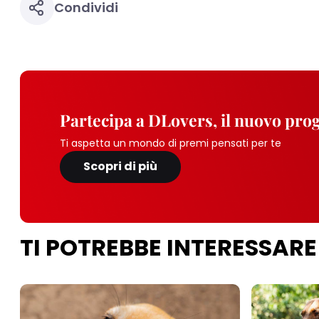
Condividi
Partecipa a DLovers, il nuovo pr
Ti aspetta un mondo di premi pensati per te
Scopri di più
TI POTREBBE INTERESSARE