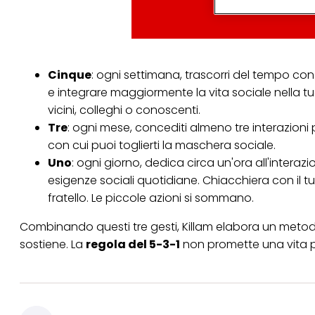
particolare per visu
identificati) su ques
misurare e ottimizz
Puoi trovare maggior
collegata nel piè di 
Cinque
: ogni settimana, trascorri del tempo con 
qualsiasi momento co
e integrare maggiormente la vita sociale nella tu
collegata nel piè di 
periodo di conserva
vicini, colleghi o conoscenti.
"modifica" di seguito
Tre
: ogni mese, concediti almeno tre interazioni 
Se fai clic su "Modif
con cui puoi toglierti la maschera sociale.
per uno o più degli 
Uno
: ogni giorno, dedica circa un'ora all'intera
tuoi dati personali p
necessari per fornirt
esigenze sociali quotidiane. Chiacchiera con il tuo
fratello. Le piccole azioni si sommano.
Combinando questi tre gesti, Killam elabora un metodo ch
sostiene. La
regola del 5-3-1
non promette una vita pe