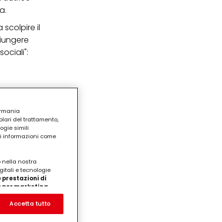
a.
 scolpire il
giungere
ociali":
ermania
lari del trattamento,
ogie simili
ri informazioni come
o nella nostra
gitali e tecnologie
 prestazioni di
/o per marketing
on noi
prodotti su siti Web di
Accetta tutto
te che potrebbero essere
eting personalizzato, in