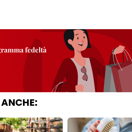
ogramma fedeltà
 ANCHE: