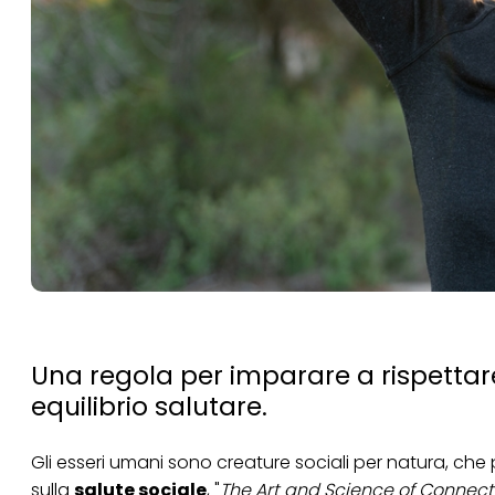
Una regola per imparare a rispettare 
equilibrio salutare.
Gli esseri umani sono creature sociali per natura, che pr
sulla
salute sociale
, "
The Art and Science of Connectio