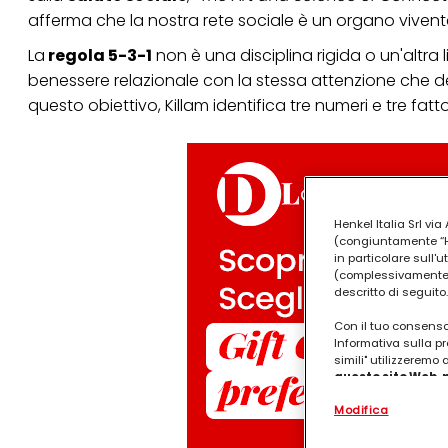
afferma che la nostra rete sociale è un organo vivente: 
La
regola 5-3-1
non è una disciplina rigida o un'altra li
benessere relazionale con la stessa attenzione che de
questo obiettivo, Killam identifica tre numeri e tre fatt
Henkel Italia Srl v
(congiuntamente “Hen
in particolare sull'
(complessivamente “
descritto di seguito.
Con il tuo consenso,
Informativa sulla pr
simili" utilizzeremo
questo sito Web, p
personalizzato
. 
Modifica
(rispettivamente dell
terzi, conservare le
arricchiti con dati o