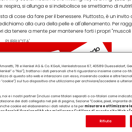
respira, si allunga e si indebolisce se smettiamo di nutrirl
sta di cose da fare per il benessere. Piuttosto, è un invito a
dichiamo alla cura della pelle e all'allenamento. Per rag
ori da tenere a mente per mantenere forti i propri "muscoli s
PUBBLICITA'
ia Amoretti, 78 e Henkel AG & Co. KGaA, Henkelstrasse 67, 40589 Duesseldorf, G
kel” o “Noi”), trattano i dati personali che ti riguardano insieme come co-tito
utilizzo di questo sito web e interazioni con esso, inserendo cookie e altre tecnol
cookie”) sul tuo dispositivo che utilizziamo per archiviare/accedere a ulterio
 noi e i nostri partner (inclusi come titolari separati o co-titolari come indicat
otezione dei dati collegata nel piè di pagina, Sezione "Cookie, pixel, impronte di
 anche cookie ed elaboreremo i dati relativi a te per
misurare e ottimizzare le
er fornirti funzionalità che migliorano l'utilizzo di questo sito Web e
Analizzeremo il tuo utilizzo di questo sito Web e le tue interazioni commerciali c
'azienda per cui lavori) per) e su tale base tracciare i tuoi acquisti dei nostri 
Rifiuta
 nostre informazioni sulle entità commerciali e creare profili individuali su di 
ttenuti da terze parti e altri siti Web. Utilizziamo questi profili per scopi di mark