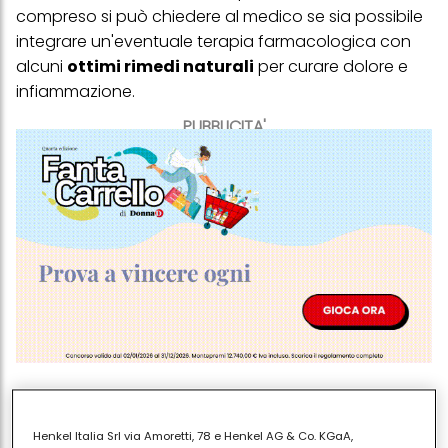
compreso si può chiedere al medico se sia possibile
integrare un'eventuale terapia farmacologica con
alcuni
ottimi rimedi naturali
per curare dolore e
infiammazione.
PUBBLICITA'
Il più classico di questi è lo sciacquo con acqua
tiepida, sale e limone, che brucia un po' ma aiuta a
Henkel Italia Srl via Amoretti, 78 e Henkel AG & Co. KGaA,