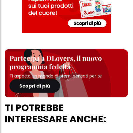
Partecipa a DLovers, il nuovo
programma fedeltà
Ti aspetta un mondo di premi pensati per te
Scopri di più
TI POTREBBE
INTERESSARE ANCHE: