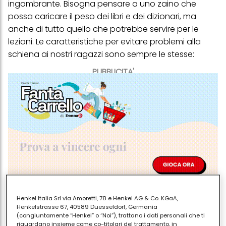
ingombrante. Bisogna pensare a uno
zaino
che
possa caricare il peso dei libri e dei dizionari, ma
anche di tutto quello che potrebbe servire per le
lezioni. Le caratteristiche per evitare
problemi alla
schiena
ai nostri ragazzi sono sempre le stesse:
PUBBLICITA'
Henkel Italia Srl via Amoretti, 78 e Henkel AG & Co. KGaA,
Henkelstrasse 67, 40589 Duesseldorf, Germania
uno schienale rinforzato, con struttura rigida
(congiuntamente “Henkel” o “Noi”), trattano i dati personali che ti
riguardano insieme come co-titolari del trattamento, in