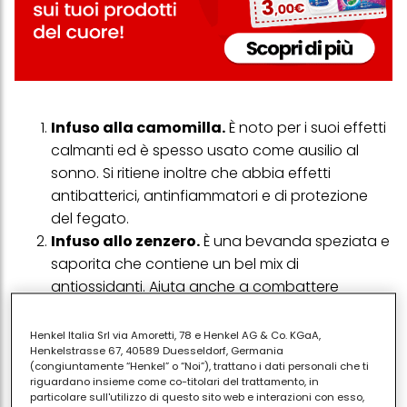
Infuso alla camomilla.
È noto per i suoi effetti
calmanti ed è spesso usato come ausilio al
sonno. Si ritiene inoltre che abbia effetti
antibatterici, antinfiammatori e di protezione
del fegato.
Infuso allo zenzero.
È una bevanda speziata e
saporita che contiene un bel mix di
antiossidanti. Aiuta anche a combattere
l'infiammazione, stimola il sistema immunitario,
ma è più noto per essere un rimedio efficace
Henkel Italia Srl via Amoretti, 78 e Henkel AG & Co. KGaA,
Henkelstrasse 67, 40589 Duesseldorf, Germania
per la nausea. Lo zenzero può anche aiutare ad
(congiuntamente “Henkel” o “Noi”), trattano i dati personali che ti
alleviare la dismenorrea o il dolore mestruale.
riguardano insieme come co-titolari del trattamento, in
Infuso all'ibisco.
È fatto con i fiori colorati di
particolare sull'utilizzo di questo sito web e interazioni con esso,