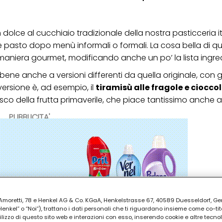
dolce al cucchiaio tradizionale della nostra pasticceria i
e pasto dopo menù informali o formali. La cosa bella di q
maniera gourmet, modificando anche un po’ la lista ingred
bene anche a versioni differenti da quella originale, con 
versione è, ad esempio, il
tiramisù alle fragole e ciocco
esco della frutta primaverile, che piace tantissimo anche a
PUBBLICITA'
ia Amoretti, 78 e Henkel AG & Co. KGaA, Henkelstrasse 67, 40589 Duesseldorf, G
kel” o “Noi”), trattano i dati personali che ti riguardano insieme come co-tito
utilizzo di questo sito web e interazioni con esso, inserendo cookie e altre tecnol