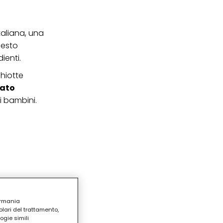
taliana, una
uesto
ienti.
ghiotte
lato
i bambini.
ermania
lari del trattamento,
ogie simili