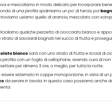
ova e mescoliamo in modo delicato per incorporare bene
ondo di una pirofila spalmiamo un po’ di farcia, poi
bagn
o troviamo usiamo quello di arancia, mescolato con scirop
sbricioliamo qualche pezzetto di cioccolato bianco e app
rato di savoiardi bagnati nel succo di frutta e prosegu
ccolato bianco
sarà con uno strato di frutta e riccioli di c
a pirofila con un foglio di cellophane, avendo cura di non
ssettare per almeno 3 ore, o meglio, per tutta la notte.
e essere sistemato in coppe monoporzione, in vista di un
co
da servire in tavola. In questo caso possiamo anche de
menta.