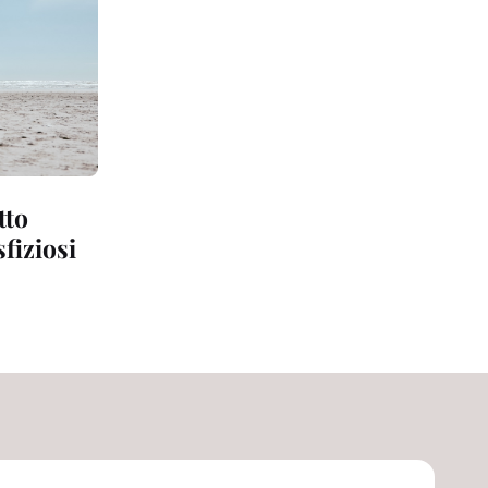
tto
fiziosi