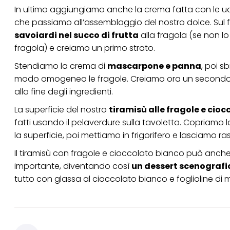
In ultimo aggiungiamo anche la crema fatta con le u
che passiamo all’assemblaggio del nostro dolce. Sul f
savoiardi nel succo di frutta
alla fragola (se non l
fragola) e creiamo un primo strato.
Stendiamo la crema di
mascarpone e panna
, poi 
modo omogeneo le fragole. Creiamo ora un secondo st
alla fine degli ingredienti.
La superficie del nostro
tiramisù alle fragole e cio
fatti usando il pelaverdure sulla tavoletta. Copriamo l
la superficie, poi mettiamo in frigorifero e lasciamo ra
Il tiramisù con fragole e cioccolato bianco può anch
importante, diventando così
un dessert scenografi
tutto con glassa al cioccolato bianco e foglioline di 