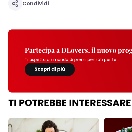
Condividi
Partecipa a DLovers, il nuovo pr
Ti aspetta un mondo di premi pensati per te
Scopri di più
TI POTREBBE INTERESSARE