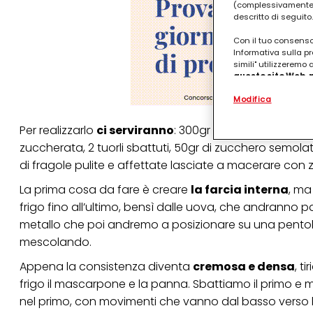
(complessivamente “
descritto di seguito.
Con il tuo consenso,
Informativa sulla pr
simili" utilizzeremo
questo sito Web, p
personalizzato
. 
Modifica
(rispettivamente dell
terzi, conservare le
arricchiti con dati o
Per realizzarlo
ci serviranno
: 300gr di savoiardi o p
particolare per visu
zuccherata, 2 tuorli sbattuti, 50gr di zucchero semol
identificati) su ques
misurare e ottimizz
di fragole pulite e affettate lasciate a macerare con z
Puoi trovare maggior
La prima cosa da fare è creare
la farcia interna
, ma
collegata nel piè di 
frigo fino all’ultimo, bensì dalle uova, che andranno p
qualsiasi momento co
collegata nel piè di 
metallo che poi andremo a posizionare su una pento
periodo di conserva
mescolando.
"modifica" di seguito
Appena la consistenza diventa
cremosa e densa
, t
Se fai clic su "Modif
per uno o più degli 
frigo il mascarpone e la panna. Sbattiamo il primo e
tuoi dati personali p
nel primo, con movimenti che vanno dal basso verso l
necessari per fornirt