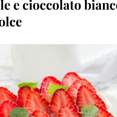
le e cioccolato bianc
olce