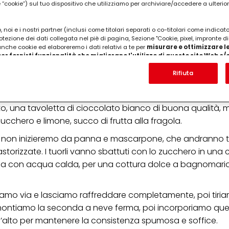
cookie”) sul tuo dispositivo che utilizziamo per archiviare/accedere a ulterio
 noi e i nostri partner (inclusi come titolari separati o co-titolari come indicat
otezione dei dati collegata nel piè di pagina, Sezione "Cookie, pixel, impronte di
 anche cookie ed elaboreremo i dati relativi a te per
misurare e ottimizzare le
er fornirti funzionalità che migliorano l'utilizzo di questo sito Web e
Analizzeremo il tuo utilizzo di questo sito Web e le tue interazioni commerciali c
'azienda per cui lavori) per) e su tale base tracciare i tuoi acquisti dei nostri 
Rifiuta
 nostre informazioni sulle entità commerciali e creare profili individuali su di 
ttenuti da terze parti e altri siti Web. Utilizziamo questi profili per scopi di mark
an di Spagna, 200gr di mascarpone, 100gr di panna da mon
alizzare annunci pubblicitari che potrebbero interessarti (basati, ad esempio, s
ato, una tavoletta di cioccolato bianco di buona qualità, 
to sito web e altri media (di terzi) tramite i dispositivi assegnati a te o alla t
are il successo delle campagne pubblicitarie.
ucchero e limone, succo di frutta alla fragola.
i informazioni sul trattamento dei tuoi dati nella nostra Informativa sulla prot
 non inizieremo da panna e mascarpone, che andranno te
pagina (Sezione "Cookie, Pixel, Impronte digitali e tecnologie simili"). Puoi revo
astorizzate. I tuorli vanno sbattuti con lo zucchero in una
n effetto per il futuro disabilitando i cookie sul nostro sito web nella sezion
pagina. Per ulteriori informazioni sui cookie utilizzati su questo sito Web, in par
la con acqua calda, per una cottura dolce a bagnomari
zione, consultare le informazioni dettagliate su ciascun cookie disponibili fa
".
iriamo via e lasciamo raffreddare completamente, poi tiria
ica" potrai trovare maggiori informazioni sul trattamento dei tuoi dati / sull'uso d
scopi sopra menzionati. Cliccando su "Accetta tutto", acconsenti all'uso dei coo
 montiamo la seconda a neve ferma, poi incorporiamo que
er tutte le finalità sopra indicate. Se fai clic su "Rifiuta", verranno utilizzati solo
’alto per mantenere la consistenza spumosa e soffice.
i questo sito web.