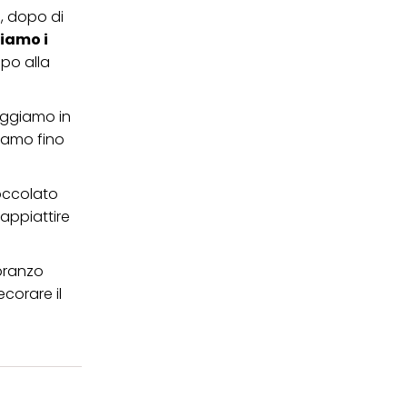
, dopo di
iamo i
po alla
oggiamo in
iamo fino
ioccolato
 appiattire
 pranzo
corare il