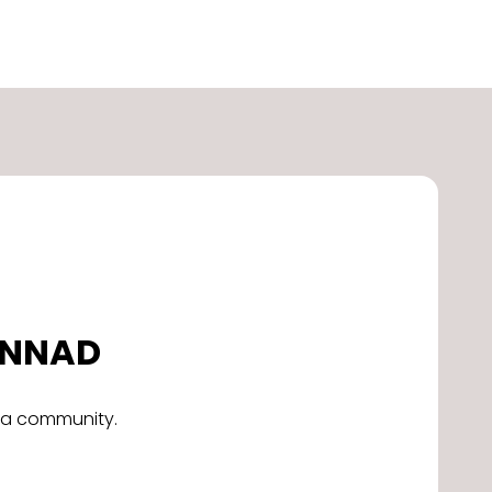
DONNAD
alla community.