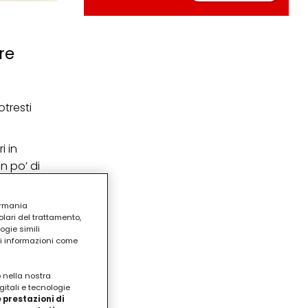
re
tresti
i in
n po’ di
ermania
lari del trattamento,
ogie simili
ri informazioni come
o nella nostra
gitali e tecnologie
 prestazioni di