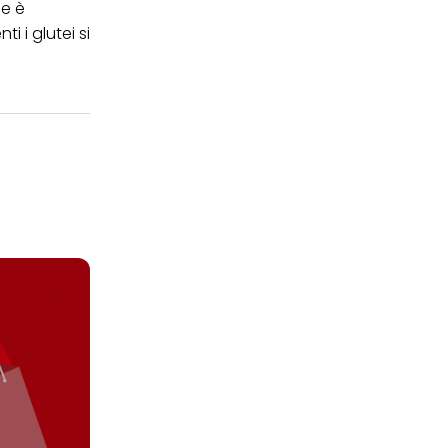
he è
i i glutei si