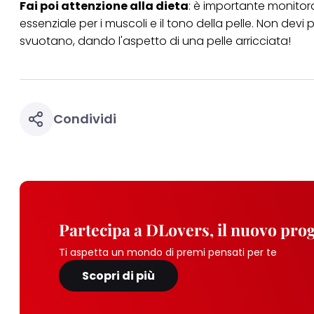
Fai poi attenzione alla dieta
: è importante monitora
essenziale per i muscoli e il tono della pelle. Non devi
svuotano, dando l'aspetto di una pelle arricciata!
Condividi
Partecipa a DLovers, il nuovo pr
Ti aspetta un mondo di premi pensati per te
Scopri di più