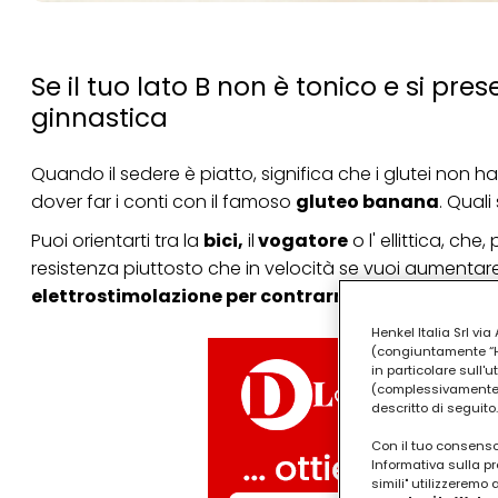
Se il tuo lato B non è tonico e si pr
ginnastica
Quando il sedere è piatto, significa che i glutei non 
dover far i conti con il famoso
gluteo banana
. Quali
Puoi orientarti tra la
bici,
il
vogatore
o l' ellittica, che
resistenza piuttosto che in velocità se vuoi aumentar
elettrostimolazione per contrarre i glutei
, senza s
Henkel Italia Srl v
(congiuntamente “Hen
in particolare sull'
(complessivamente “
descritto di seguito.
Con il tuo consenso,
Informativa sulla pr
simili" utilizzeremo