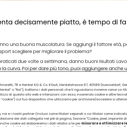
esenta decisamente piatto, è tempo di fa
hanno una buona muscolatura. Se aggiungi il fattore età, po
 sport scegliere per migliorare il problema?
, praticati due volte a settimana, danno buoni risultati. Lavor
e la curva. Poi per dare più tono, puoi aggiungere anche u
forzo.
PUBBLICITA'
ia Amoretti, 78 e Henkel AG & Co. KGaA, Henkelstrasse 67, 40589 Duesseldorf, G
kel” o “Noi”), trattano i dati personali che ti riguardano insieme come co-tito
utilizzo di questo sito web e interazioni con esso, inserendo cookie e altre tecnol
cookie”) sul tuo dispositivo che utilizziamo per archiviare/accedere a ulterio
 noi e i nostri partner (inclusi come titolari separati o co-titolari come indicat
otezione dei dati collegata nel piè di pagina, Sezione "Cookie, pixel, impronte di
 anche cookie ed elaboreremo i dati relativi a te per
misurare e ottimizzare le