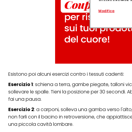
questo sito Web, p
personalizzato
. 
Modifica
(rispettivamente dell
terzi, conservare le
arricchiti con dati o
particolare per visu
identificati) su ques
misurare e ottimizz
Puoi trovare maggior
collegata nel piè di 
qualsiasi momento co
collegata nel piè di 
periodo di conserva
"modifica" di seguito
Esistono poi alcuni esercizi contro i tessuti cadenti:
Se fai clic su "Modif
Esercizio 1
: schiena a terra, gambe piegate, talloni vici
per uno o più degli 
sollevare le spalle. Tieni la posizione per 30 secondi. Ab
tuoi dati personali p
necessari per fornirt
fai una pausa.
Esercizio 2
: a carponi, solleva una gamba verso l'alto,
non farli con il bacino in retroversione, che appiattisce
una piccola cavità lombare.