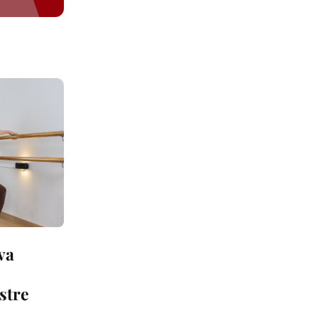
va
stre