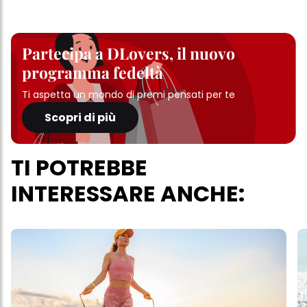
Partecipa a DLovers, il nuovo
programma fedeltà
Ti aspetta un mondo di premi pensati per te
Scopri di più
TI POTREBBE
INTERESSARE ANCHE: