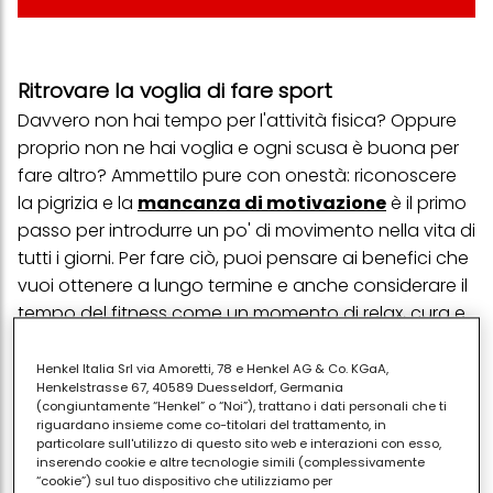
Ritrovare la voglia di fare sport
Davvero non hai tempo per l'attività fisica? Oppure
proprio non ne hai voglia e ogni scusa è buona per
fare altro? Ammettilo pure con onestà: riconoscere
la pigrizia e la
mancanza di motivazione
è il primo
passo per introdurre un po' di movimento nella vita di
tutti i giorni. Per fare ciò, puoi pensare ai benefici che
vuoi ottenere a lungo termine e anche considerare il
tempo del fitness come un momento di relax, cura e
divertimento
per te
.
Henkel Italia Srl via Amoretti, 78 e Henkel AG & Co. KGaA,
Henkelstrasse 67, 40589 Duesseldorf, Germania
(congiuntamente “Henkel” o “Noi”), trattano i dati personali che ti
Come fare se non si ha tempo per fare
riguardano insieme come co-titolari del trattamento, in
sport
particolare sull'utilizzo di questo sito web e interazioni con esso,
inserendo cookie e altre tecnologie simili (complessivamente
Una volta che hai messo a fuoco motivazione e
“cookie”) sul tuo dispositivo che utilizziamo per