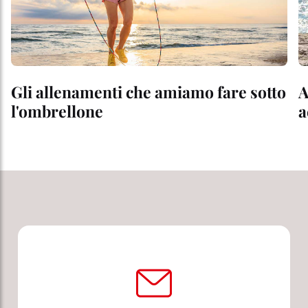
Gli allenamenti che amiamo fare sotto
A
l'ombrellone
a