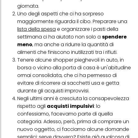
profili per scopi di marketing personalizzato, in particolare per
giornata.
visualizzare annunci pubblicitari che potrebbero interessarti
Uno degli aspetti che ci ha sorpreso
(basati, ad esempio, sui tuoi interessi identificati) su questo sito
web e altri media (di terzi) tramite i dispositivi assegnati a te o
maggiormente riguarda il cibo. Preparare una
alla tua famiglia, nonché per misurare e ottimizzare il successo
lista della spesa
e organizzare i pasti della
delle campagne pubblicitarie.
settimana ci ha aiutato non solo a
spendere
Puoi trovare maggiori informazioni sul trattamento dei tuoi dati
meno
, ma anche a ridurre la quantità di
nella nostra Informativa sulla protezione dei dati collegata nel piè
di pagina (Sezione "Cookie, Pixel, Impronte digitali e tecnologie
alimenti che finiscono inutilizzati tra i rifiuti.
simili"). Puoi revocare il tuo consenso in qualsiasi momento con
Tenere alcune shopper pieghevoli in auto, in
effetto per il futuro disabilitando i cookie sul nostro sito web nella
sezione "Impostazioni cookie" collegata nel piè di pagina. Per
borsa o vicino alla porta di casa è un'abitudine
ulteriori informazioni sui cookie utilizzati su questo sito Web, in
ormai consolidata, che ci ha permesso di
particolare sul loro periodo di conservazione, consultare le
informazioni dettagliate su ciascun cookie disponibili facendo
evitare di ricorrere ai sacchetti usa e getta
clic su "modifica" di seguito".
durante gli acquisti improvvisi.
Se fai clic su "Modifica" potrai trovare maggiori informazioni sul
Negli ultimi anni è cresciuta la consapevolezza
trattamento dei tuoi dati / sull'uso dei cookie e consentirli per uno o
rispetto agli
acquisti impulsivi
: lo
più degli scopi sopra menzionati. Cliccando su "Accetta tutto",
acconsenti all'uso dei cookie e al trattamento dei tuoi dati
confessiamo, facevamo parte di quella
personali per tutte le finalità sopra indicate. Se fai clic su "Rifiuta",
categoria. Adesso, però, prima di comprare un
verranno utilizzati solo i cookie tecnicamente necessari per fornirti
questo sito web.
nuovo oggetto, ci facciamo alcune domande
semplici: serve davvero? Esiste già qualcosa di