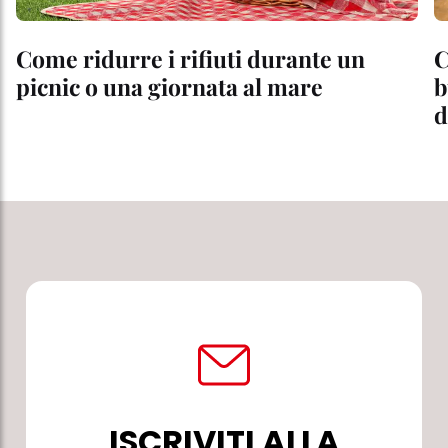
Come ridurre i rifiuti durante un
C
picnic o una giornata al mare
b
d
ISCRIVITI ALLA