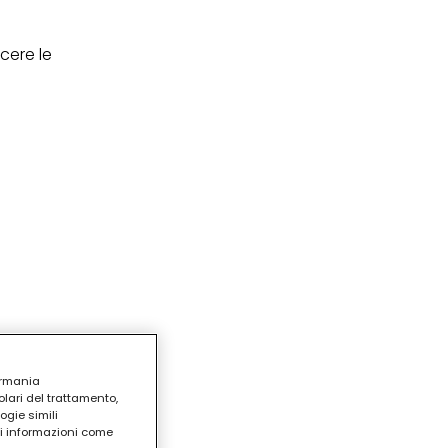
ere le
ermania
lari del trattamento,
ogie simili
ri informazioni come