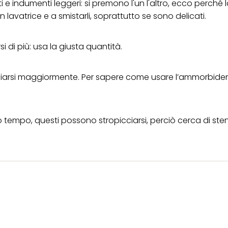
i e indumenti leggeri: si premono l'un l'altro, ecco perché l
 lavatrice e a smistarli, soprattutto se sono delicati.
si di più: usa la giusta quantità.
picciarsi maggiormente. Per sapere come usare l’ammorbiden
olto tempo, questi possono stropicciarsi, perciò cerca di
sten