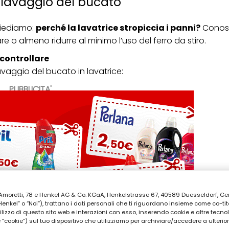
l lavaggio del bucato
hiediamo:
perché la lavatrice stropiccia i panni?
Conosc
are
o almeno ridurre al minimo l’uso del ferro da stiro.
 controllare
avaggio del bucato in lavatrice:
PUBBLICITA'
ia Amoretti, 78 e Henkel AG & Co. KGaA, Henkelstrasse 67, 40589 Duesseldorf, G
kel” o “Noi”), trattano i dati personali che ti riguardano insieme come co-tito
utilizzo di questo sito web e interazioni con esso, inserendo cookie e altre tecnol
cookie”) sul tuo dispositivo che utilizziamo per archiviare/accedere a ulterio