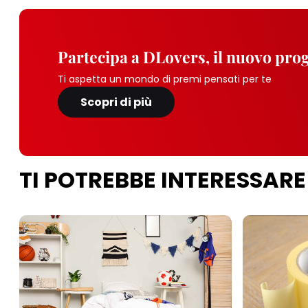
Partecipa a DLovers, il nuovo pr
Ti aspetta un mondo di premi pensati per te
Scopri di più
TI POTREBBE INTERESSARE