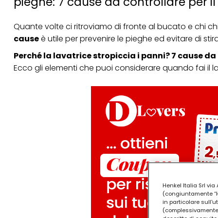
pieghe: 7 cause da controllare per i
Quante volte ci ritroviamo di fronte al bucato e chi c
cause
è utile per prevenire le pieghe ed
evitare di stir
Perché la lavatrice stropiccia i panni? 7 cause da
Ecco gli elementi che puoi considerare quando fai il l
Henkel Italia Srl v
(congiuntamente “Hen
in particolare sull'
(complessivamente “