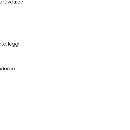
a lavatrice
te, leggi
derli
in