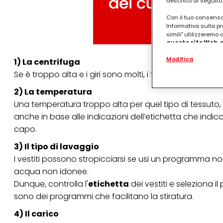
descritto di seguito.
Con il tuo consenso,
Informativa sulla pr
simili" utilizzeremo
questo sito Web, p
personalizzato
. 
Modifica
(rispettivamente dell
1) La centrifuga
terzi, conservare le
Se è troppo alta e i giri sono molti, i tessuti si scuot
arricchiti con dati o
particolare per visu
2) La temperatura
identificati) su ques
misurare e ottimizz
Una temperatura troppo alta per quel tipo di tessuto, 
anche in base alle indicazioni dell’
etichetta
che indica
Puoi trovare maggior
collegata nel piè di 
capo.
qualsiasi momento co
collegata nel piè di 
3) Il tipo di lavaggio
periodo di conserva
I vestiti possono stropicciarsi se usi un programma n
"modifica" di seguito
acqua non idonee.
Se fai clic su "Modif
Dunque, controlla l'
etichetta
dei vestiti e seleziona i
per uno o più degli 
sono dei programmi che facilitano la stiratura.
tuoi dati personali p
necessari per fornirt
4) Il carico