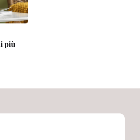
e
ni più