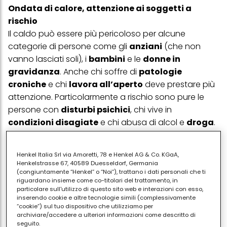
Ondata di calore, attenzione ai soggetti a
rischio
Il caldo può essere più pericoloso per alcune
categorie di persone come gli
anziani
(che non
vanno lasciati soli), i
bambini
e le
donne in
gravidanza
. Anche chi soffre di
patologie
croniche
e chi
lavora all’aperto
deve prestare più
attenzione. Particolarmente a rischio sono pure le
persone con
disturbi psichici
, chi vive in
condizioni disagiate
e chi abusa di alcol e
droga
.
Ondata di calore, 7 errori da evitare
Henkel Italia Srl via Amoretti, 78 e Henkel AG & Co. KGaA,
Nella fotogallery in alto vediamo che cosa
non fare
Henkelstrasse 67, 40589 Duesseldorf, Germania
in estate per difendersi dalle ondate di caldo. Si
(congiuntamente “Henkel” o “Noi”), trattano i dati personali che ti
riguardano insieme come co-titolari del trattamento, in
tratta di
non
:
particolare sull'utilizzo di questo sito web e interazioni con esso,
1)
Esagerare con l’aria condizionata
inserendo cookie e altre tecnologie simili (complessivamente
“cookie”) sul tuo dispositivo che utilizziamo per
2)
Andare fuori nelle ore più calde
archiviare/accedere a ulteriori informazioni come descritto di
3)
Bere poca acqua
seguito.