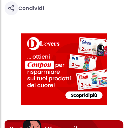
effetto per il futuro disabilitando i cookie sul nostro sito web nella
sezione "Impostazioni cookie" collegata nel piè di pagina. Per
Condividi
ulteriori informazioni sui cookie utilizzati su questo sito Web, in
particolare sul loro periodo di conservazione, consultare le
informazioni dettagliate su ciascun cookie disponibili facendo
clic su "modifica" di seguito".
Se fai clic su "Modifica" potrai trovare maggiori informazioni sul
trattamento dei tuoi dati / sull'uso dei cookie e consentirli per uno o
più degli scopi sopra menzionati. Cliccando su "Accetta tutto",
acconsenti all'uso dei cookie e al trattamento dei tuoi dati
personali per tutte le finalità sopra indicate. Se fai clic su "Rifiuta",
verranno utilizzati solo i cookie tecnicamente necessari per fornirti
questo sito web.