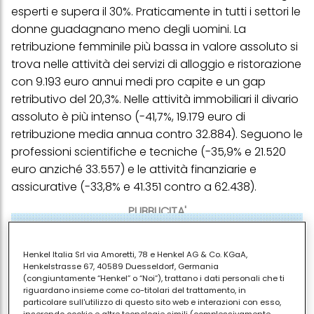
esperti e supera il 30%. Praticamente in tutti i settori le
donne guadagnano meno degli uomini. La
retribuzione femminile più bassa in valore assoluto si
trova nelle attività dei servizi di alloggio e ristorazione
con 9.193 euro annui medi pro capite e un gap
retributivo del 20,3%. Nelle attività immobiliari il divario
assoluto è più intenso (-41,7%, 19.179 euro di
retribuzione media annua contro 32.884). Seguono le
professioni scientifiche e tecniche (-35,9% e 21.520
euro anziché 33.557) e le attività finanziarie e
assicurative (-33,8% e 41.351 contro a 62.438).
PUBBLICITA'
Henkel Italia Srl via Amoretti, 78 e Henkel AG & Co. KGaA,
Henkelstrasse 67, 40589 Duesseldorf, Germania
(congiuntamente “Henkel” o “Noi”), trattano i dati personali che ti
riguardano insieme come co-titolari del trattamento, in
particolare sull'utilizzo di questo sito web e interazioni con esso,