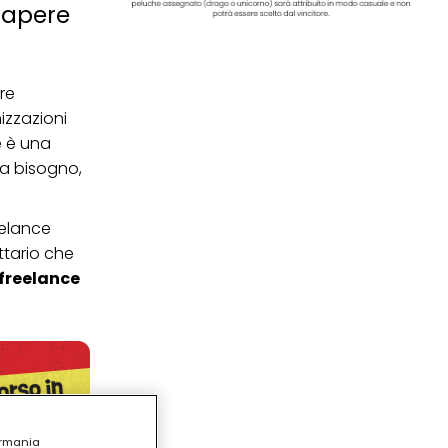
sapere
ore
izzazioni
e è una
ha bisogno,
eelance
ttario che
freelance
ermania