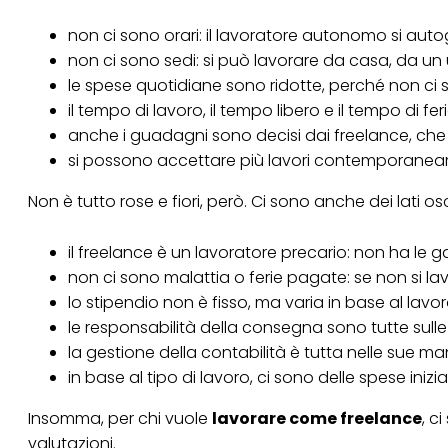
tuoi dati personali p
necessari per fornirt
non ci sono orari: il lavoratore autonomo si auto
non ci sono sedi: si può lavorare da casa, da un u
le spese quotidiane sono ridotte, perché non ci s
il tempo di lavoro, il tempo libero e il tempo di
anche i guadagni sono decisi dai freelance, che
si possono accettare più lavori contemporaneam
Non è tutto rose e fiori, però. Ci sono anche dei lati
il freelance è un lavoratore precario: non ha le
non ci sono
malattia
o ferie pagate: se non si l
lo stipendio non è fisso, ma varia in base al lavor
le responsabilità della consegna sono tutte sulle
la gestione della contabilità è tutta nelle sue m
in base al tipo di lavoro, ci sono delle spese iniz
Insomma, per chi vuole
lavorare come freelance
, c
valutazioni.