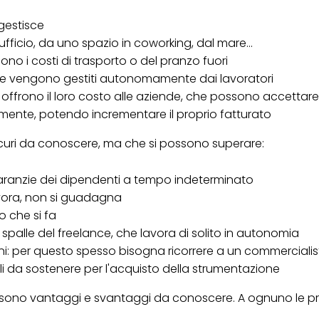
er tutte le finalità sopra indicate. Se fai clic su "Rifiuta", verranno utilizzati solo
i questo sito web.
gestisce
fficio, da uno spazio in coworking, dal mare...
ono i costi di trasporto o del pranzo fuori
 ferie vengono gestiti autonomamente dai lavoratori
 offrono il loro costo alle aziende, che possono accetta
ente, potendo incrementare il proprio fatturato
 oscuri da conoscere, ma che si possono superare:
 garanzie dei dipendenti a tempo indeterminato
avora, non si guadagna
o che si fa
 spalle del freelance, che lavora di solito in autonomia
ani: per questo spesso bisogna ricorrere a un commerciali
iali da sostenere per l'acquisto della strumentazione
i sono vantaggi e svantaggi da conoscere. A ognuno le pr