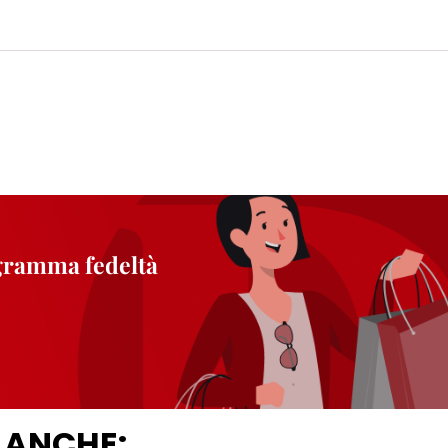
ogramma fedeltà
 ANCHE: