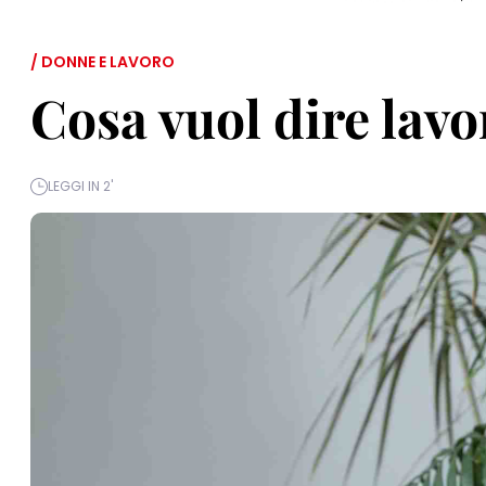
/ DONNE E LAVORO
Cosa vuol dire lav
LEGGI IN 2'