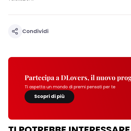
Condividi
Partecipa a DLovers, il nuovo pr
Ti aspetta un mondo di premi pensati per te
Scopri di più
TI POTREBBE INTERESSARE