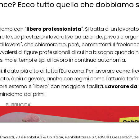
ance? Ecco tutto quello che dobbiamo 
ciamo con "
libero professionista
". Si tratta di un lavorat
e le sue prestazioni lavorative ad aziende, privati e organ
di lavoro", che chiameremo, però, committenti. Il freelanc
avvalersi di figure professionali di cui ha bisogno quando 
i mole, tempi e tipi di lavoro in continua autonomia.
i
, il dato più alto di tutta l'Eurozona. Per lavorare come fr
ssato, è più agevole, anche con regimi come l'attuale forfe
re esterno e "libero" con maggiore facilità.
Lavorare da 
minciamo dai primi:
PUBBLICITA'
ia Amoretti, 78 e Henkel AG & Co. KGaA, Henkelstrasse 67, 40589 Duesseldorf, G