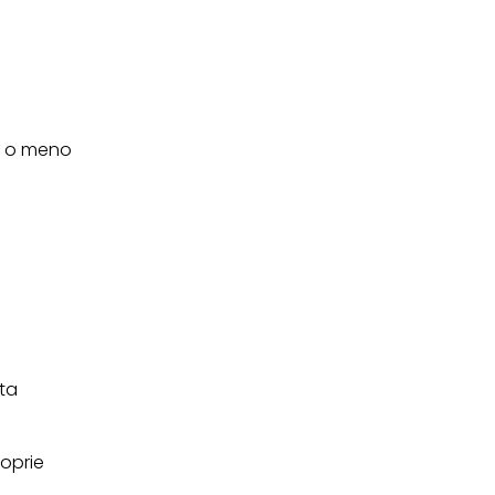
 i cookie tecnicamente
re o meno
sta
oprie