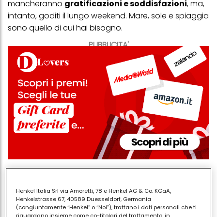
mancheranno
gratificazioni e soddisfazioni
, ma,
intanto, goditi il lungo weekend. Mare, sole e spiaggia
sono quello di cui hai bisogno.
PUBBLICITA'
Le stelle consigliano:
La gita al mare 'eco-sostenibile'
Henkel Italia Srl via Amoretti, 78 e Henkel AG & Co. KGaA,
Henkelstrasse 67, 40589 Duesseldorf, Germania
(congiuntamente “Henkel” o “Noi”), trattano i dati personali che ti
riguardano insieme come co-titolari del trattamento, in