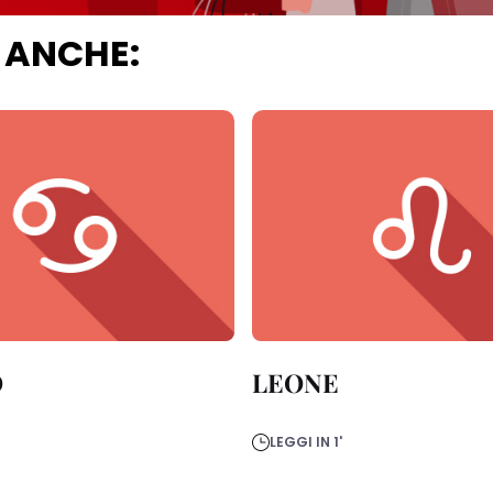
 ANCHE:
O
LEONE
LEGGI IN 1'