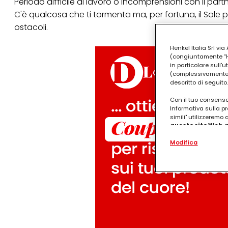
Periodo difficile al lavoro o incomprensioni con il part
C'è qualcosa che ti tormenta ma, per fortuna, il Sole 
ostacoli.
Henkel Italia Srl v
(congiuntamente “Hen
in particolare sull'
(complessivamente “
descritto di seguito.
Con il tuo consenso,
Informativa sulla pr
simili" utilizzeremo
questo sito Web, p
personalizzato
. 
Modifica
(rispettivamente dell
terzi, conservare le
arricchiti con dati o
particolare per visu
identificati) su ques
misurare e ottimizz
Puoi trovare maggior
collegata nel piè di 
qualsiasi momento co