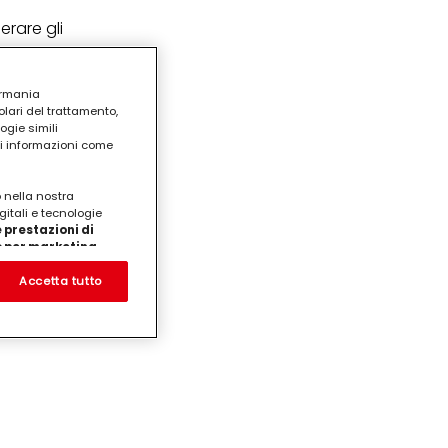
erare gli
ermania
lari del trattamento,
ogie simili
ri informazioni come
o nella nostra
gitali e tecnologie
 prestazioni di
/o per marketing
on noi
prodotti su siti Web di
Accetta tutto
te che potrebbero essere
eting personalizzato, in
ui tuoi interessi
ua famiglia, nonché per
ezione dei dati
care il tuo consenso in
e "Impostazioni cookie"