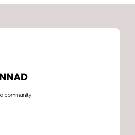
DONNAD
alla community.