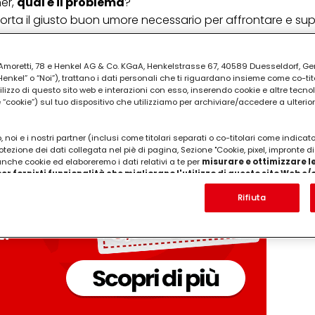
ner,
qual è il problema
?
porta il giusto buon umore necessario per affrontare e sup
PUBBLICITA'
ia Amoretti, 78 e Henkel AG & Co. KGaA, Henkelstrasse 67, 40589 Duesseldorf, G
kel” o “Noi”), trattano i dati personali che ti riguardano insieme come co-tito
utilizzo di questo sito web e interazioni con esso, inserendo cookie e altre tecnol
cookie”) sul tuo dispositivo che utilizziamo per archiviare/accedere a ulterio
 noi e i nostri partner (inclusi come titolari separati o co-titolari come indicat
otezione dei dati collegata nel piè di pagina, Sezione "Cookie, pixel, impronte di
 anche cookie ed elaboreremo i dati relativi a te per
misurare e ottimizzare le
er fornirti funzionalità che migliorano l'utilizzo di questo sito Web e
Analizzeremo il tuo utilizzo di questo sito Web e le tue interazioni commerciali c
'azienda per cui lavori) per) e su tale base tracciare i tuoi acquisti dei nostri 
Rifiuta
 nostre informazioni sulle entità commerciali e creare profili individuali su di 
ttenuti da terze parti e altri siti Web. Utilizziamo questi profili per scopi di mark
alizzare annunci pubblicitari che potrebbero interessarti (basati, ad esempio, s
to sito web e altri media (di terzi) tramite i dispositivi assegnati a te o alla t
are il successo delle campagne pubblicitarie.
i informazioni sul trattamento dei tuoi dati nella nostra Informativa sulla prot
pagina (Sezione "Cookie, Pixel, Impronte digitali e tecnologie simili"). Puoi revo
n effetto per il futuro disabilitando i cookie sul nostro sito web nella sezion