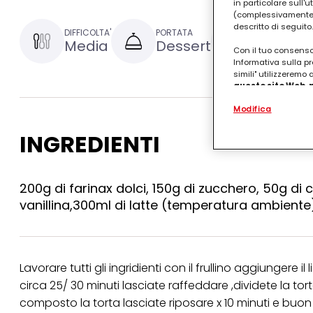
in particolare sull'
(complessivamente “
descritto di seguito.
DIFFICOLTA'
PORTATA
TEMPO DI PRE
Media
Dessert
1 ora e 
Con il tuo consenso,
Informativa sulla pr
simili" utilizzeremo
questo sito Web, p
personalizzato
. 
Modifica
(rispettivamente dell
terzi, conservare le
arricchiti con dati o
INGREDIENTI
particolare per visu
identificati) su ques
misurare e ottimizz
200g di farinax dolci, 150g di zucchero, 50g di 
Puoi trovare maggior
vanillina,300ml di latte (temperatura ambiente
collegata nel piè di 
qualsiasi momento co
collegata nel piè di 
periodo di conserva
"modifica" di seguito
Lavorare tutti gli ingridienti con il frullino aggiungere
Se fai clic su "Modif
circa 25/ 30 minuti lasciate raffeddare ,dividete la tort
per uno o più degli 
tuoi dati personali p
composto la torta lasciate riposare x 10 minuti e buon
necessari per fornirt