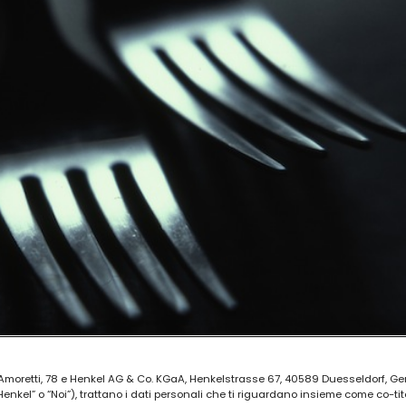
ia Amoretti, 78 e Henkel AG & Co. KGaA, Henkelstrasse 67, 40589 Duesseldorf, G
kel” o “Noi”), trattano i dati personali che ti riguardano insieme come co-tito