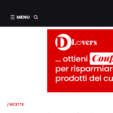
MENU
/ RICETTE