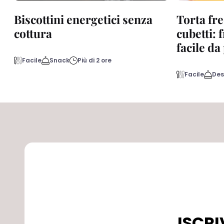
Biscottini energetici senza
Torta fre
cottura
cubetti: 
facile d
Facile
Snack
Più di 2 ore
Facile
Des
ISCRI