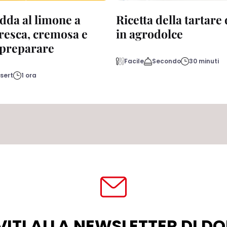
dda al limone a
Ricetta della tartare
fresca, cremosa e
in agrodolce
a preparare
Facile
Secondo
30 minuti
sert
1 ora
VITI ALLA NEWSLETTER DI 