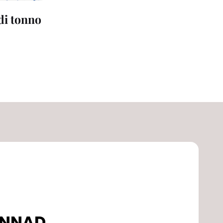
 di tonno
DONNAD