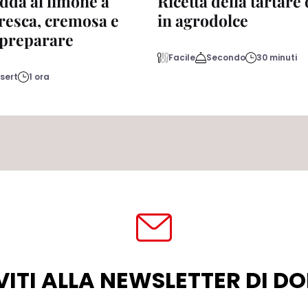
dda al limone a
Ricetta della tartare
fresca, cremosa e
in agrodolce
a preparare
Facile
Secondo
30 minuti
sert
1 ora
VITI ALLA NEWSLETTER DI 