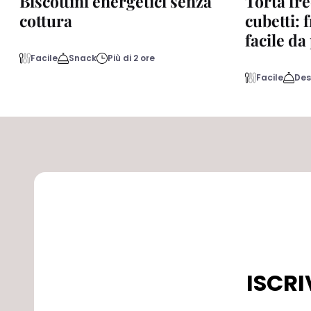
Biscottini energetici senza
Torta fre
cottura
cubetti: 
facile d
Facile
Snack
Più di 2 ore
Facile
Des
ISCRI