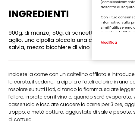
(complessivamente “
descritto di seguito.
INGREDIENTI
Con il tuo consenso,
Informativa sulla pr
simili" utilizzeremo
900g. di manzo, 50g. di pancetta in un solo pez
questo sito Web, p
personalizzato
. 
aglio, una cipolla piccola una costa di sedano, 
Modifica
(rispettivamente dell
salvia, mezzo bicchiere di vino bianco, un dado
terzi, conservare le
arricchiti con dati o
particolare per visu
identificati) su ques
misurare e ottimizz
Incidete la carne con un coltellino affilato e introducet
Puoi trovare maggior
la carota, il sedano, la cipolla e fateli colorire in un
collegata nel piè di 
rosolare su tutti i lati, alzando la fiamma. salate leg
qualsiasi momento co
collegata nel piè di 
l'alloro, irrorate con il vino e, quando sarà evaporato, 
periodo di conserva
casseruola e lasciate cuocere la carne per 3 ore, agg
"modifica" di seguito
troppo. a metà cottura, aggiustate di sale e pepate. s
Se fai clic su "Modif
di cottura.
per uno o più degli 
tuoi dati personali p
necessari per fornirt