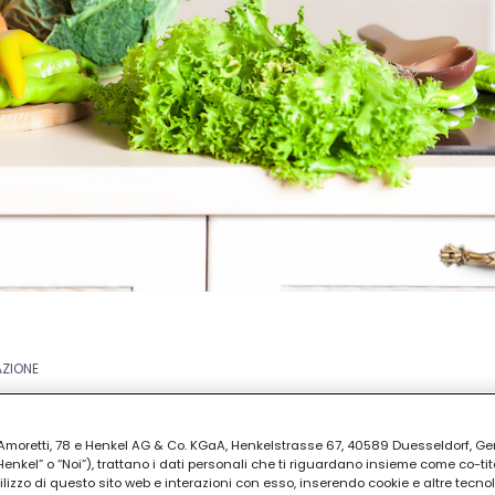
AZIONE
ia Amoretti, 78 e Henkel AG & Co. KGaA, Henkelstrasse 67, 40589 Duesseldorf, G
kel” o “Noi”), trattano i dati personali che ti riguardano insieme come co-tito
utilizzo di questo sito web e interazioni con esso, inserendo cookie e altre tecnol