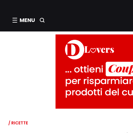
MENU
/ RICETTE