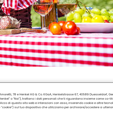
REPARAZIONE
ti
ia Amoretti, 78 e Henkel AG & Co. KGaA, Henkelstrasse 67, 40589 Duesseldorf, G
kel” o “Noi”), trattano i dati personali che ti riguardano insieme come co-tito
utilizzo di questo sito web e interazioni con esso, inserendo cookie e altre tecnol
cookie”) sul tuo dispositivo che utilizziamo per archiviare/accedere a ulterio