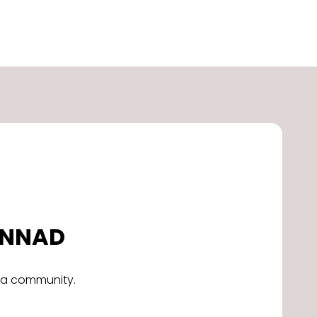
DONNAD
alla community.