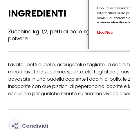
Con il tuo consenso,
INGREDIENTI
Informativa sulla pr
simili" utilizzeremo
questo sito Web, p
personalizzato
. 
Zucchina kg. 1,2, petti di pollo kg.1,2, sale, 20g.
Modifica
(rispettivamente dell
polvere
terzi, conservare le
arricchiti con dati o
particolare per visu
identificati) su ques
misurare e ottimizz
Lavate i petti di pollo, asciugateli e tagliateli a dadini
Puoi trovare maggior
minuti. lavate le zucchine, spuntatele, tagliatele a bas
collegata nel piè di 
qualsiasi momento co
travasate in una padella capiente i dadini di pollo, le z
collegata nel piè di 
insaporite con due pizzichi di peperoncino. coprite e 
periodo di conserva
"modifica" di seguito
asciugare per qualche minuto su fiamma vivace e serv
Se fai clic su "Modif
per uno o più degli 
tuoi dati personali p
necessari per fornirt
Condividi