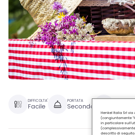
DIFFICOLTA'
PORTATA
TEMPO DI P
Facile
Secondo
30 minu
Henkel Italia Srl v
(congiuntamente “Hen
in particolare sull'
(complessivamente “
descritto di seguito.