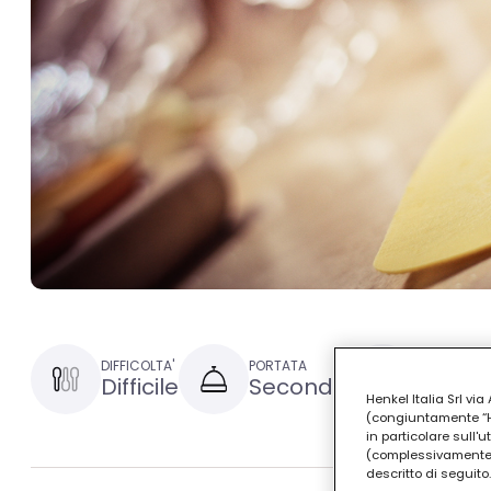
DIFFICOLTA'
PORTATA
TEMPO DI P
Difficile
Secondo
1 ora e
Henkel Italia Srl v
(congiuntamente “Hen
in particolare sull'
(complessivamente “
descritto di seguito.