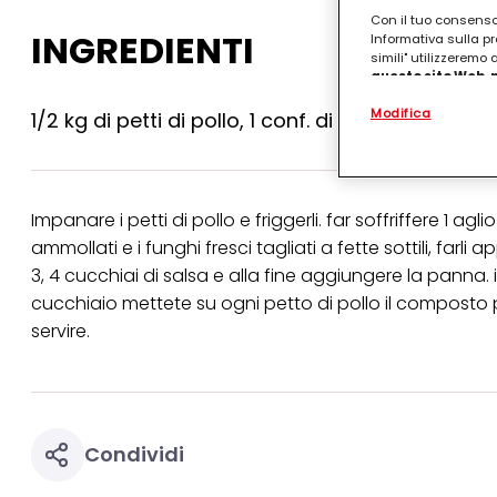
Con il tuo consenso,
INGREDIENTI
Informativa sulla pr
simili" utilizzeremo
questo sito Web, p
personalizzato
. 
Modifica
(rispettivamente dell
1/2 kg di petti di pollo, 1 conf. di funghi porcin
terzi, conservare le
arricchiti con dati o
particolare per visu
identificati) su ques
misurare e ottimizz
Impanare i petti di pollo e friggerli. far soffriffere 1 
ammollati e i funghi fresci tagliati a fette sottili, far
Puoi trovare maggior
collegata nel piè di 
3, 4 cucchiai di salsa e alla fine aggiungere la panna. 
qualsiasi momento co
cucchiaio mettete su ogni petto di pollo il composto 
collegata nel piè di 
periodo di conserva
servire.
"modifica" di seguito
Se fai clic su "Modif
per uno o più degli 
tuoi dati personali p
necessari per fornirt
Condividi