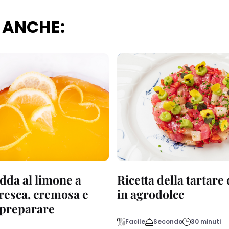
 ANCHE:
dda al limone a
Ricetta della tartare
fresca, cremosa e
in agrodolce
a preparare
Facile
Secondo
30 minuti