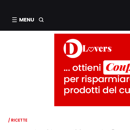
MENU
/ RICETTE