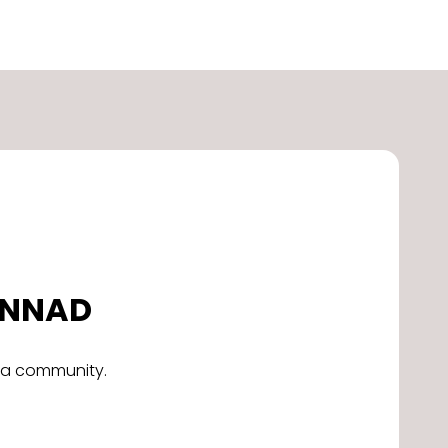
DONNAD
alla community.