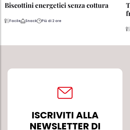
Biscottini energetici senza cottura
T
f
Facile
Snack
Più di 2 ore
ISCRIVITI ALLA
NEWSLETTER DI