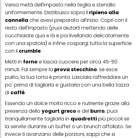
Se fai clic su "Modifica" potrai trovare maggiori informazioni sul
Versa metà dell'impasto nella teglia e stendilo
trattamento dei tuoi dati / sull'uso dei cookie e consentirli per uno o
uniformemente. Distribuisci sopra il
ripieno alla
più degli scopi sopra menzionati. Cliccando su "Accetta tutto",
acconsenti all'uso dei cookie e al trattamento dei tuoi dati
cannella
che avevi preparato all'inizio. Copri con il
personali per tutte le finalità sopra indicate. Se fai clic su "Rifiuta",
resto dell'impasto (puoi aiutarti mettendo delle
verranno utilizzati solo i cookie tecnicamente necessari per fornirti
questo sito web.
cucchiaiate qua e là e poi livellando delicatamente
con una spatola) e infine cospargi tutta la superficie
con il
crumble
.
Metti in
forno
e lascia cuocere per circa 45-50
minuti. Fai sempre la
prova stecchino
: se esce
pulito, la tua torta è pronta. Lasciala raffreddare un
po' prima di tagliarla e gustarla con una bella tazza
di
caffè
.
Essendo un dolce molto ricco e nutriente grazie alla
presenza dello
yogurt greco
e del
burro
, puoi
tranquillamente tagliarla in
quadrotti
più piccoli se
la servite durante un buffet o un brunch affollato. Se
invece ti avanzano delle porzioni, sappi che si