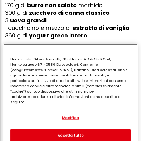
170 g di
burro non salato
morbido
300 g di
zucchero di canna classico
3
uova grandi
1 cucchiaino e mezzo di
estratto di vaniglia
360 g di
yogurt greco intero
Henkel Italia Srl via Amoretti, 78 e Henkel AG & Co. KGaA,
Henkelstrasse 67, 40589 Duesseldorf, Germania
(congiuntamente “Henkel” o “Noi”), trattano i dati personali che ti
Per prima cosa accendi il
forno a 180°C
e imburra
riguardano insieme come co-titolari del trattamento, in
con cura una
teglia rettangolare
(circa 23x33 cm).
particolare sull'utilizzo di questo sito web e interazioni con esso,
inserendo cookie e altre tecnologie simili (complessivamente
Inizia preparando il
ripieno
: mescola in una ciotolina
“cookie”) sul tuo dispositivo che utilizziamo per
archiviare/accedere a ulteriori informazioni come descritto di
i due tipi di
zucchero
e la
cannella
, poi mettila da
seguito.
parte per dopo.
Con il tuo consenso, noi e i nostri partner (inclusi come titolari
Ora dedicati al
crumble
: in un'altra ciotola unisci la
Modifica
separati o co-titolari come indicato nella nostra Informativa sulla
protezione dei dati collegata nel piè di pagina, Sezione "Cookie,
farina
, gli
zuccheri
e la
cannella
. Aggiungi il
burro
pixel, impronte digitali e tecnologie simili" utilizzeremo anche
morbido
e lavora il tutto con una spatola o con le
cookie ed elaboreremo i dati relativi a te per
misurare e
Accetta tutto
dita finché non otterrai delle briciole grossolane; fai
ottimizzare le prestazioni di questo sito Web, per fornirti