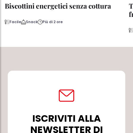
Biscottini energetici senza cottura
T
f
Facile
Snack
Più di 2 ore
ISCRIVITI ALLA
NEWSLETTER DI